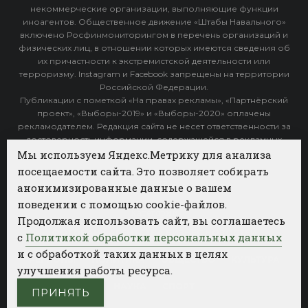
некоммерческие организации, выполняющие функции
иноагентов. Общественное движение «Штабы Навального»
включено Росфинмониторингом в перечень организаций и
физических лиц, в отношении которых имеются сведения об
их причастности к экстремистской деятельности или
терроризму. Instagram и Facebook запрещены на территории
Российской Федерации.
Публикации с пометкой «На правах рекламы», «Партнёрский
проект», «Выборы-2019» и «Выборы-2020» оплачены
рекламодателем. Редакция сайта не несет ответственности за
достоверность информации, содержащейся в рекламных
объявлениях.
Мы используем Яндекс.Метрику для анализа
посещаемости сайта. Это позволяет собирать
Архив
анонимизированные данные о вашем
поведении с помощью cookie-файлов.
Категории
Продолжая использовать сайт, вы соглашаетесь
ФОТОБАНК АГЕНТСТВА БИЗНЕС НОВОСТЕЙ
с
Политикой обработки персональных данных
и с обработкой таких данных в целях
РЕГИОНЫ
ПОЛИТИКА
ОБЩЕСТВО
КУЛЬТУРА
улучшения работы ресурса.
НАУКА
СПОРТ
ПРИНЯТЬ