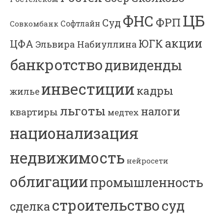
ЦБ
ФНС
ФРП
Суд
Софтлайн
Совкомбанк
акции
ЮГК
ЦФА
Эльвира Набиуллина
банкротство
дивиденды
инвестиции
кадры
жилье
льготы
налоги
квартиры
медтех
национализация
недвижимость
нейросети
облигации
промышленность
строительство
суд
сделка