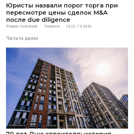
Юристы назвали порог торга при
пересмотре цены сделок M&A
после due diligence
Роман Соловьев
·
Главное
·
14:33, 7.8.2026
Читать далее