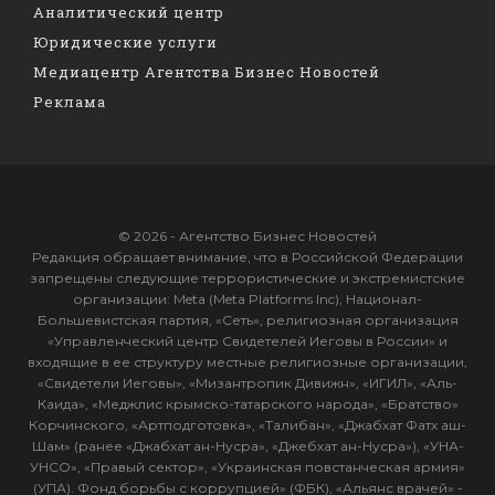
Аналитический центр
Юридические услуги
Медиацентр Агентства Бизнес Новостей
Реклама
© 2026 - Агентство Бизнес Новостей
Редакция обращает внимание, что в Российской Федерации
запрещены следующие террористические и экстремистские
организации: Meta (Meta Platforms Inc), Национал-
Большевистская партия, «Сеть», религиозная организация
«Управленческий центр Свидетелей Иеговы в России» и
входящие в ее структуру местные религиозные организации,
«Свидетели Иеговы», «Мизантропик Дивижн», «ИГИЛ», «Аль-
Каида», «Меджлис крымско-татарского народа», «Братство»
Корчинского, «Артподготовка», «Талибан», «Джабхат Фатх аш-
Шам» (ранее «Джабхат ан-Нусра», «Джебхат ан-Нусра»), «УНА-
УНСО», «Правый сектор», «Украинская повстанческая армия»
(УПА). Фонд борьбы с коррупцией» (ФБК), «Альянс врачей» -