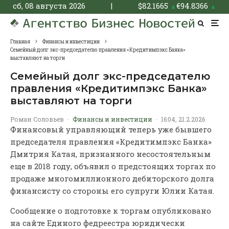
сб, 08 августа 2026
|
$
82.1665
€
94.8366
▲
▲
Главная
Финансы и инвестиции
Семейный долг экс-председателю правления «Кредитимпэкс Банка»
выставляют на торги
Семейный долг экс-председателю
правления «Кредитимпэкс Банка»
выставляют на торги
Роман Соловьев
·
Финансы и инвестиции
·
16:04, 21.2.2026
Финансовый управляющий теперь уже бывшего
председателя правления «Кредитимпэкс Банка»
Дмитрия Катая, признанного несостоятельным
еще в 2018 году, объявил о предстоящих торгах по
продаже многомиллионного дебиторского долга
финансисту со стороны его супруги Юлии Катая.
Сообщение о подготовке к торгам опубликовано
на сайте Единого федреестра юридически