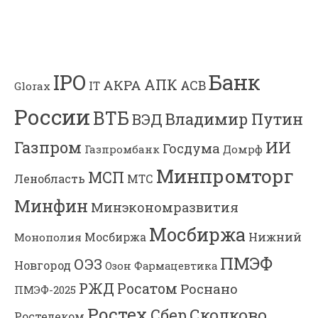
Банк
IPO
АПК
АКРА
АСВ
IT
Glorax
России
ВТБ
Владимир Путин
ВЭД
Газпром
ИИ
Госдума
Газпромбанк
Домрф
Минпромторг
МСП
Ленобласть
МТС
Минфин
Минэкономразвития
Мосбиржа
Мосбиржа
Нижний
Монополия
ПМЭФ
ОЭЗ
Новгород
Озон Фармацевтика
РЖД
Росатом
Роснано
ПМЭФ-2025
Ростех
Сколково
Сбер
Ростелеком