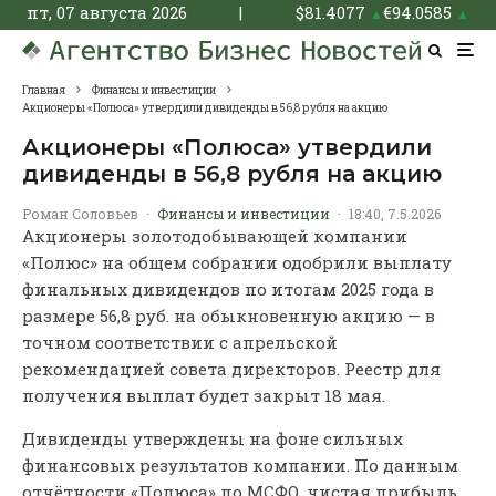
пт, 07 августа 2026
|
$
81.4077
€
94.0585
▲
▲
Главная
Финансы и инвестиции
Акционеры «Полюса» утвердили дивиденды в 56,8 рубля на акцию
Акционеры «Полюса» утвердили
дивиденды в 56,8 рубля на акцию
Роман Соловьев
·
Финансы и инвестиции
·
18:40, 7.5.2026
Акционеры золотодобывающей компании
«Полюс» на общем собрании одобрили выплату
финальных дивидендов по итогам 2025 года в
размере 56,8 руб. на обыкновенную акцию — в
точном соответствии с апрельской
рекомендацией совета директоров. Реестр для
получения выплат будет закрыт 18 мая.
Дивиденды утверждены на фоне сильных
финансовых результатов компании. По данным
отчётности «Полюса» по МСФО, чистая прибыль