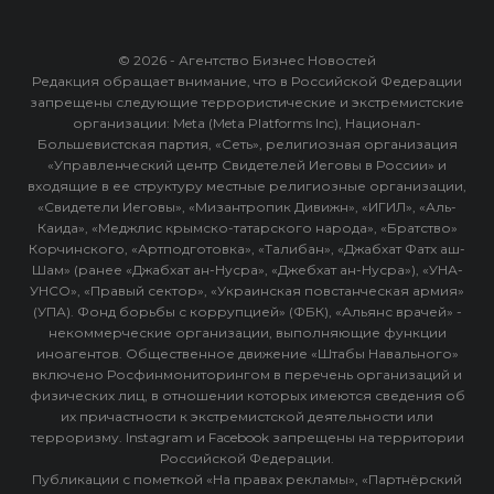
© 2026 - Агентство Бизнес Новостей
Редакция обращает внимание, что в Российской Федерации
запрещены следующие террористические и экстремистские
организации: Meta (Meta Platforms Inc), Национал-
Большевистская партия, «Сеть», религиозная организация
«Управленческий центр Свидетелей Иеговы в России» и
входящие в ее структуру местные религиозные организации,
«Свидетели Иеговы», «Мизантропик Дивижн», «ИГИЛ», «Аль-
Каида», «Меджлис крымско-татарского народа», «Братство»
Корчинского, «Артподготовка», «Талибан», «Джабхат Фатх аш-
Шам» (ранее «Джабхат ан-Нусра», «Джебхат ан-Нусра»), «УНА-
УНСО», «Правый сектор», «Украинская повстанческая армия»
(УПА). Фонд борьбы с коррупцией» (ФБК), «Альянс врачей» -
некоммерческие организации, выполняющие функции
иноагентов. Общественное движение «Штабы Навального»
включено Росфинмониторингом в перечень организаций и
физических лиц, в отношении которых имеются сведения об
их причастности к экстремистской деятельности или
терроризму. Instagram и Facebook запрещены на территории
Российской Федерации.
Публикации с пометкой «На правах рекламы», «Партнёрский