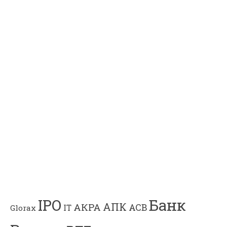
Банк
IPO
АПК
АКРА
АСВ
IT
Glorax