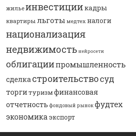
инвестиции
кадры
жилье
льготы
налоги
квартиры
медтех
национализация
недвижимость
нейросети
облигации
промышленность
строительство
суд
сделка
торги
финансовая
туризм
фудтех
отчетность
фондовый рынок
экономика
экспорт