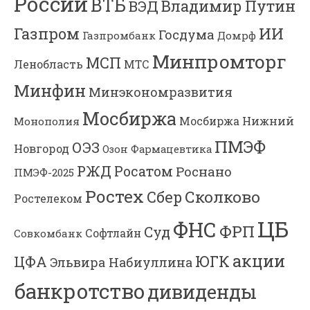
России
ВТБ
Владимир Путин
ВЭД
Газпром
ИИ
Госдума
Газпромбанк
Домрф
Минпромторг
МСП
Ленобласть
МТС
Минфин
Минэкономразвития
Мосбиржа
Мосбиржа
Нижний
Монополия
ПМЭФ
ОЭЗ
Новгород
Озон Фармацевтика
РЖД
Росатом
Роснано
ПМЭФ-2025
Ростех
Сколково
Сбер
Ростелеком
ЦБ
ФНС
ФРП
Суд
Софтлайн
Совкомбанк
акции
ЮГК
ЦФА
Эльвира Набиуллина
банкротство
дивиденды