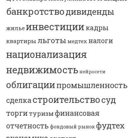
банкротство
дивиденды
инвестиции
кадры
жилье
льготы
налоги
квартиры
медтех
национализация
недвижимость
нейросети
облигации
промышленность
строительство
суд
сделка
торги
финансовая
туризм
фудтех
отчетность
фондовый рынок