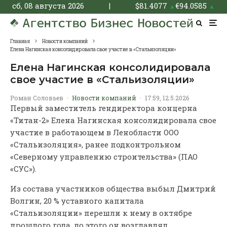
сб, 08 августа 2026
|
$
81.4077
€
94.0585
▲
▲
Главная
Новости компаний
Елена Нагинская консолидировала свое участие в «Стальизоляции»
Елена Нагинская консолидировала
свое участие в «Стальизоляции»
Роман Соловьев
·
Новости компаний
·
17:59, 12.5.2026
Первый заместитель гендиректора концерна
«Титан-2» Елена Нагинская консолидировала свое
участие в работающем в Ленобласти ООО
«Стальизоляция», ранее подконтрольном
«Северному управлению строительства» (ПАО
«СУС»).
Из состава участников общества выбыл Дмитрий
Волгин, 20 % уставного капитала
«Стальизоляции» перешли к нему в октябре
прошлого года, до этого он возглавлял