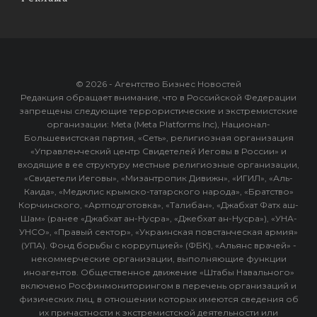
© 2026 - Агентство Бизнес Новостей
Редакция обращает внимание, что в Российской Федерации
запрещены следующие террористические и экстремистские
организации: Meta (Meta Platforms Inc), Национал-
Большевистская партия, «Сеть», религиозная организация
«Управленческий центр Свидетелей Иеговы в России» и
входящие в ее структуру местные религиозные организации,
«Свидетели Иеговы», «Мизантропик Дивижн», «ИГИЛ», «Аль-
Каида», «Меджлис крымско-татарского народа», «Братство»
Корчинского, «Артподготовка», «Талибан», «Джабхат Фатх аш-
Шам» (ранее «Джабхат ан-Нусра», «Джебхат ан-Нусра»), «УНА-
УНСО», «Правый сектор», «Украинская повстанческая армия»
(УПА). Фонд борьбы с коррупцией» (ФБК), «Альянс врачей» -
некоммерческие организации, выполняющие функции
иноагентов. Общественное движение «Штабы Навального»
включено Росфинмониторингом в перечень организаций и
физических лиц, в отношении которых имеются сведения об
их причастности к экстремистской деятельности или