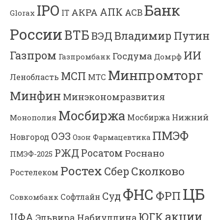
Банк
IPO
АПК
АКРА
АСВ
IT
Glorax
России
ВТБ
Владимир Путин
ВЭД
Газпром
ИИ
Госдума
Газпромбанк
Домрф
Минпромторг
МСП
Ленобласть
МТС
Минфин
Минэкономразвития
Мосбиржа
Мосбиржа
Нижний
Монополия
ПМЭФ
ОЭЗ
Новгород
Озон Фармацевтика
РЖД
Росатом
Роснано
ПМЭФ-2025
Ростех
Сколково
Сбер
Ростелеком
ЦБ
ФНС
ФРП
Суд
Софтлайн
Совкомбанк
акции
ЮГК
ЦФА
Эльвира Набиуллина