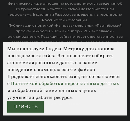
физических лиц, в отношении которых имеются сведения об
их причастности к экстремистской деятельности или
терроризму. Instagram и Facebook запрещены на территории
Российской Федерации.
Публикации с пометкой «На правах рекламы», «Партнёрский
проект», «Выборы-2019» и «Выборы-2020» оплачены
рекламодателем. Редакция сайта не несет ответственности за
достоверность информации, содержащейся в рекламных
объявлениях.
Мы используем Яндекс.Метрику для анализа
посещаемости сайта. Это позволяет собирать
Архив
анонимизированные данные о вашем
поведении с помощью cookie-файлов.
Категории
Продолжая использовать сайт, вы соглашаетесь
ФОТОБАНК АГЕНТСТВА БИЗНЕС НОВОСТЕЙ
с
Политикой обработки персональных данных
и с обработкой таких данных в целях
РЕГИОНЫ
ПОЛИТИКА
ОБЩЕСТВО
КУЛЬТУРА
улучшения работы ресурса.
НАУКА
СПОРТ
ПРИНЯТЬ