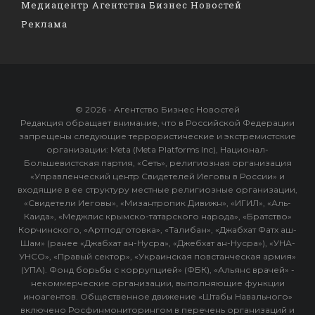
Медиацентр Агентства Бизнес Новостей
Реклама
© 2026 - Агентство Бизнес Новостей
Редакция обращает внимание, что в Российской Федерации
запрещены следующие террористические и экстремистские
организации: Meta (Meta Platforms Inc), Национал-
Большевистская партия, «Сеть», религиозная организация
«Управленческий центр Свидетелей Иеговы в России» и
входящие в ее структуру местные религиозные организации,
«Свидетели Иеговы», «Мизантропик Дивижн», «ИГИЛ», «Аль-
Каида», «Меджлис крымско-татарского народа», «Братство»
Корчинского, «Артподготовка», «Талибан», «Джабхат Фатх аш-
Шам» (ранее «Джабхат ан-Нусра», «Джебхат ан-Нусра»), «УНА-
УНСО», «Правый сектор», «Украинская повстанческая армия»
(УПА). Фонд борьбы с коррупцией» (ФБК), «Альянс врачей» -
некоммерческие организации, выполняющие функции
иноагентов. Общественное движение «Штабы Навального»
включено Росфинмониторингом в перечень организаций и