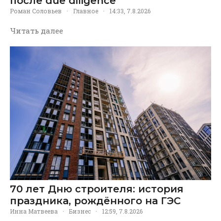
после due diligence
Роман Соловьев
·
Главное
·
14:33, 7.8.2026
Читать далее
70 лет Дню строителя: история
праздника, рождённого на ГЭС
Инна Матвеева
·
Бизнес
·
12:59, 7.8.2026