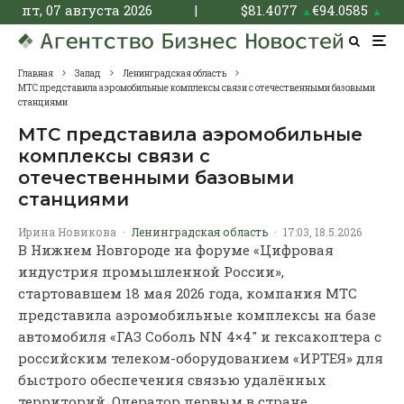
пт, 07 августа 2026
|
$
81.4077
€
94.0585
▲
▲
Главная
Запад
Ленинградская область
МТС представила аэромобильные комплексы связи с отечественными базовыми
станциями
МТС представила аэромобильные
комплексы связи с
отечественными базовыми
станциями
Ирина Новикова
·
Ленинградская область
·
17:03, 18.5.2026
В Нижнем Новгороде на форуме «Цифровая
индустрия промышленной России»,
стартовавшем 18 мая 2026 года, компания МТС
представила аэромобильные комплексы на базе
автомобиля «ГАЗ Соболь NN 4×4″ и гексакоптера с
российским телеком-оборудованием «ИРТЕЯ» для
быстрого обеспечения связью удалённых
территорий. Оператор первым в стране