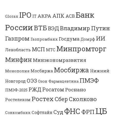
Банк
IPO
АПК
АКРА
АСВ
IT
Glorax
России
ВТБ
Владимир Путин
ВЭД
Газпром
ИИ
Госдума
Газпромбанк
Домрф
Минпромторг
МСП
Ленобласть
МТС
Минфин
Минэкономразвития
Мосбиржа
Мосбиржа
Нижний
Монополия
ПМЭФ
ОЭЗ
Новгород
Озон Фармацевтика
РЖД
Росатом
Роснано
ПМЭФ-2025
Ростех
Сколково
Сбер
Ростелеком
ЦБ
ФНС
ФРП
Суд
Софтлайн
Совкомбанк