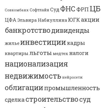
ЦБ
ФНС
ФРП
Суд
Софтлайн
Совкомбанк
акции
ЮГК
ЦФА
Эльвира Набиуллина
банкротство
дивиденды
инвестиции
кадры
жилье
льготы
налоги
квартиры
медтех
национализация
недвижимость
нейросети
облигации
промышленность
строительство
суд
сделка