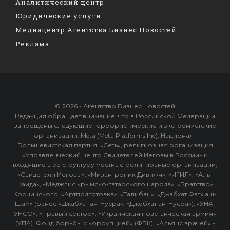
Аналитический центр
Юридические услуги
Медиацентр Агентства Бизнес Новостей
Реклама
© 2026 - Агентство Бизнес Новостей
Редакция обращает внимание, что в Российской Федерации
запрещены следующие террористические и экстремистские
организации: Meta (Meta Platforms Inc), Национал-
Большевистская партия, «Сеть», религиозная организация
«Управленческий центр Свидетелей Иеговы в России» и
входящие в ее структуру местные религиозные организации,
«Свидетели Иеговы», «Мизантропик Дивижн», «ИГИЛ», «Аль-
Каида», «Меджлис крымско-татарского народа», «Братство»
Корчинского, «Артподготовка», «Талибан», «Джабхат Фатх аш-
Шам» (ранее «Джабхат ан-Нусра», «Джебхат ан-Нусра»), «УНА-
УНСО», «Правый сектор», «Украинская повстанческая армия»
(УПА). Фонд борьбы с коррупцией» (ФБК), «Альянс врачей» -