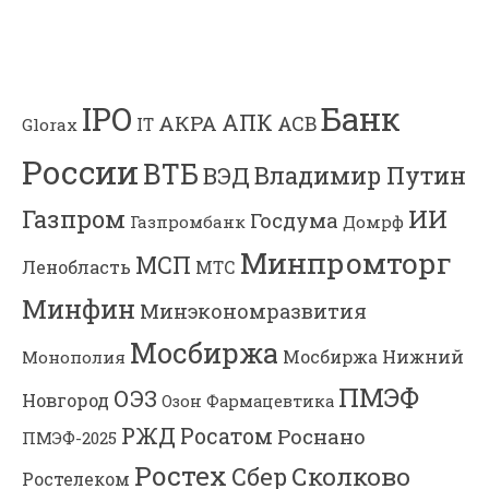
Банк
IPO
АПК
АКРА
АСВ
IT
Glorax
России
ВТБ
Владимир Путин
ВЭД
Газпром
ИИ
Госдума
Газпромбанк
Домрф
Минпромторг
МСП
Ленобласть
МТС
Минфин
Минэкономразвития
Мосбиржа
Мосбиржа
Нижний
Монополия
ПМЭФ
ОЭЗ
Новгород
Озон Фармацевтика
РЖД
Росатом
Роснано
ПМЭФ-2025
Ростех
Сколково
Сбер
Ростелеком