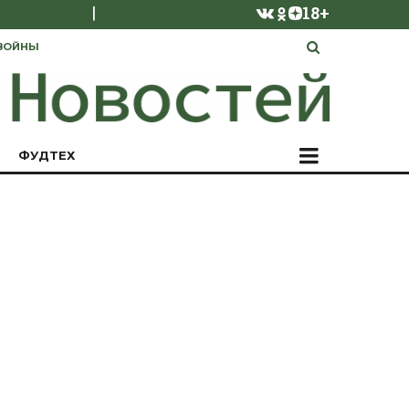
|
18+
ВОЙНЫ
ФУДТЕХ