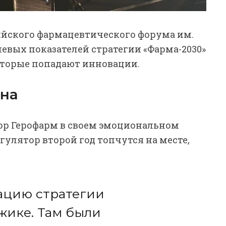
сийского фармацевтического форума им.
левых показателей стратегии «Фарма-2030»
оторые попадают инновации.
ена
ор Герофарм в своем эмоциональном
гулятор второй год топчутся на месте,
ацию стратегии
жике. Там были