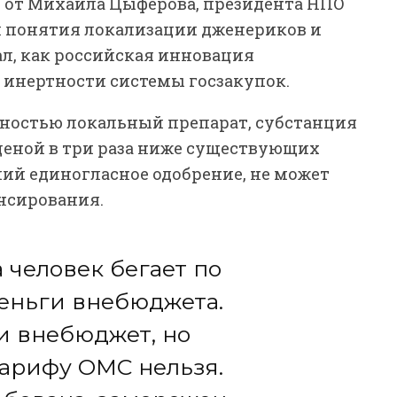
 от Михаила Цыферова, президента НПО
л понятия локализации дженериков и
ал, как российская инновация
 инертности системы госзакупок.
ностью локальный препарат, субстанция
 ценой в три раза ниже существующих
ий единогласное одобрение, не может
нсирования.
а человек бегает по
еньги внебюджета.
и внебюджет, но
арифу ОМС нельзя.