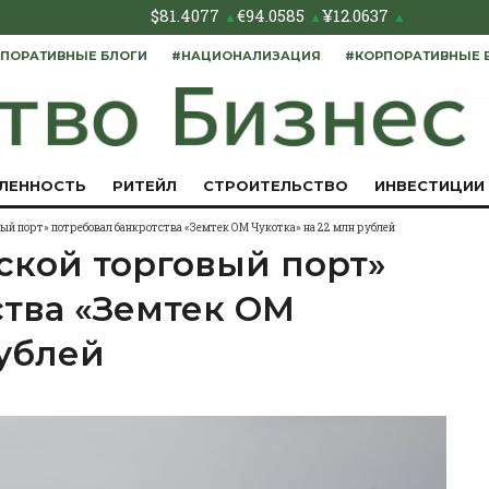
$
81.4077
€
94.0585
¥
12.0637
▲
▲
▲
ПОРАТИВНЫЕ БЛОГИ
#НАЦИОНАЛИЗАЦИЯ
#КОРПОРАТИВНЫЕ 
ЛЕННОСТЬ
РИТЕЙЛ
СТРОИТЕЛЬСТВО
ИНВЕСТИЦИИ
ый порт» потребовал банкротства «Земтек ОМ Чукотка» на 22 млн рублей
ской торговый порт»
ства «Земтек ОМ
рублей