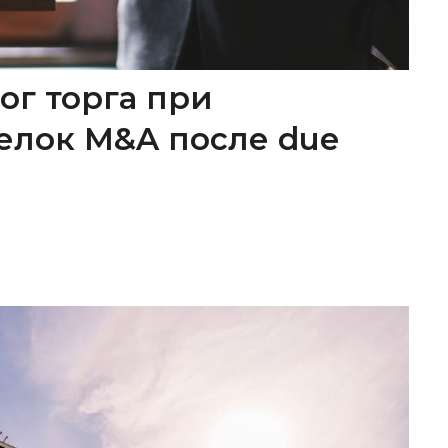
ог торга при
елок M&A после due