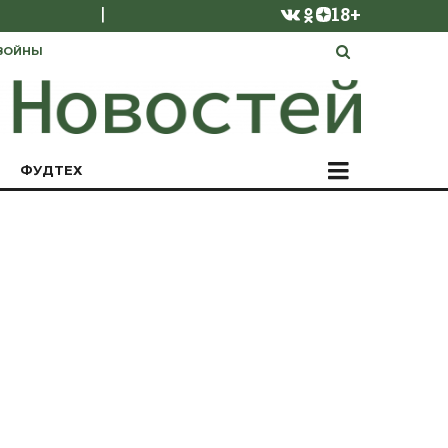
|
18+
ВОЙНЫ
ФУДТЕХ