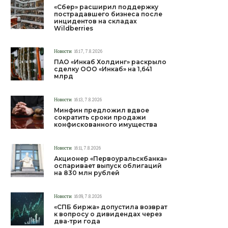
«Сбер» расширил поддержку
пострадавшего бизнеса после
инцидентов на складах
Wildberries
Новости
16:17, 7.8.2026
ПАО «Инкаб Холдинг» раскрыло
сделку ООО «Инкаб» на 1,641
млрд
Новости
16:13, 7.8.2026
Минфин предложил вдвое
сократить сроки продажи
конфискованного имущества
Новости
16:11, 7.8.2026
Акционер «Первоуральскбанка»
оспаривает выпуск облигаций
на 830 млн рублей
Новости
16:09, 7.8.2026
«СПБ биржа» допустила возврат
к вопросу о дивидендах через
два-три года