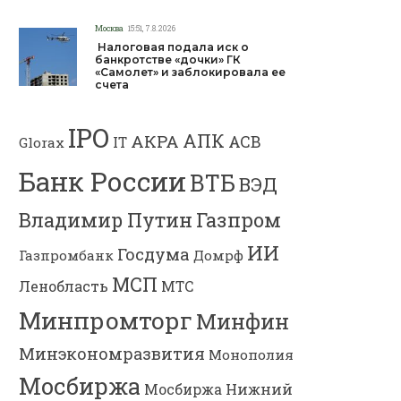
Москва
15:51, 7.8.2026
Налоговая подала иск о
банкротстве «дочки» ГК
«Самолет» и заблокировала ее
счета
IPO
АПК
АКРА
АСВ
IT
Glorax
Банк России
ВТБ
ВЭД
Владимир Путин
Газпром
ИИ
Госдума
Газпромбанк
Домрф
МСП
Ленобласть
МТС
Минпромторг
Минфин
Минэкономразвития
Монополия
Мосбиржа
Мосбиржа
Нижний