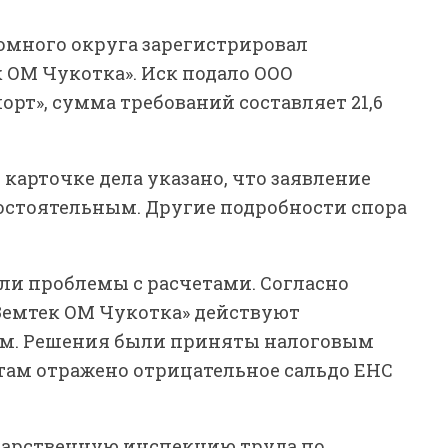
омного округа зарегистрировал
к ОМ Чукотка». Иск подало ООО
рт», сумма требований составляет 21,6
 карточке дела указано, что заявление
остоятельным. Другие подробности спора
ли проблемы с расчетами. Согласно
Земтек ОМ Чукотка» действуют
ам. Решения были приняты налоговым
четам отражено отрицательное сальдо ЕНС
сударственную инспекцию труда по