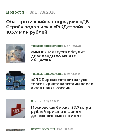
Новости
·
18:11, 7.8.2026
Обанкротившийся подрядчик «ДВ
Строй» подал иск к «РЖДстрой» на
103,7 млн рублей
Финансы и инвестиции
17:57, 7.8.2026
«ММЦБ» 12 августа обсудит
дивиденды по акциям
общества
Финансы и инвестиции
17:56, 7.8.2026
«СПБ Биржа» готовит запуск
торгов криптовалютами после
актов Банка России
Новости
17:49, 7.8.2026
Московская биржа: 33,7 млрд
рублей пришли в фонды
денежного рынка в июле
Новости компаний
16:47, 7.8.2026