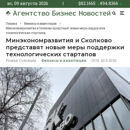
вс, 09 августа 2026
|
$
82.1665
€
94.8366
▲
▲
Главная
Финансы и инвестиции
Минэкономразвития и Сколково представят новые меры поддержки
технологических стартапов
Минэкономразвития и Сколково
представят новые меры поддержки
технологических стартапов
Роман Соловьев
·
Финансы и инвестиции
·
15:19, 20.5.2026