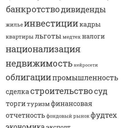
банкротство
дивиденды
инвестиции
кадры
жилье
льготы
налоги
квартиры
медтех
национализация
недвижимость
нейросети
облигации
промышленность
строительство
суд
сделка
торги
финансовая
туризм
фудтех
отчетность
фондовый рынок
экономика
экспорт