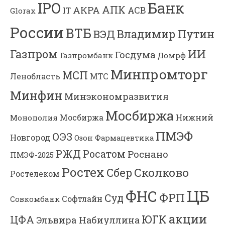
Банк
IPO
АПК
АКРА
АСВ
IT
Glorax
России
ВТБ
Владимир Путин
ВЭД
Газпром
ИИ
Госдума
Газпромбанк
Домрф
Минпромторг
МСП
Ленобласть
МТС
Минфин
Минэкономразвития
Мосбиржа
Мосбиржа
Нижний
Монополия
ПМЭФ
ОЭЗ
Новгород
Озон Фармацевтика
РЖД
Росатом
Роснано
ПМЭФ-2025
Ростех
Сколково
Сбер
Ростелеком
ЦБ
ФНС
ФРП
Суд
Софтлайн
Совкомбанк
акции
ЮГК
ЦФА
Эльвира Набиуллина