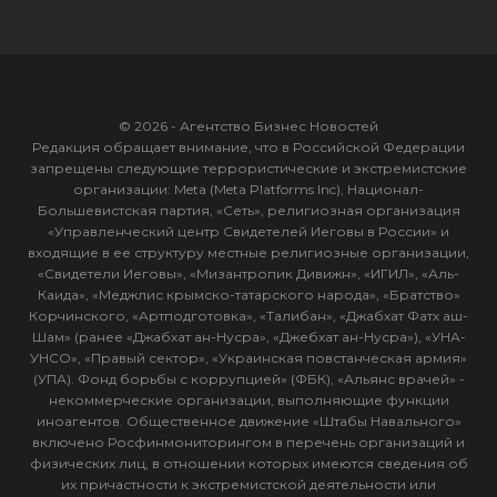
© 2026 - Агентство Бизнес Новостей
Редакция обращает внимание, что в Российской Федерации
запрещены следующие террористические и экстремистские
организации: Meta (Meta Platforms Inc), Национал-
Большевистская партия, «Сеть», религиозная организация
«Управленческий центр Свидетелей Иеговы в России» и
входящие в ее структуру местные религиозные организации,
«Свидетели Иеговы», «Мизантропик Дивижн», «ИГИЛ», «Аль-
Каида», «Меджлис крымско-татарского народа», «Братство»
Корчинского, «Артподготовка», «Талибан», «Джабхат Фатх аш-
Шам» (ранее «Джабхат ан-Нусра», «Джебхат ан-Нусра»), «УНА-
УНСО», «Правый сектор», «Украинская повстанческая армия»
(УПА). Фонд борьбы с коррупцией» (ФБК), «Альянс врачей» -
некоммерческие организации, выполняющие функции
иноагентов. Общественное движение «Штабы Навального»
включено Росфинмониторингом в перечень организаций и
физических лиц, в отношении которых имеются сведения об
их причастности к экстремистской деятельности или