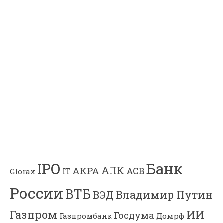
Банк
IPO
АПК
АКРА
АСВ
IT
Glorax
России
ВТБ
Владимир Путин
ВЭД
Газпром
ИИ
Госдума
Газпромбанк
Домрф