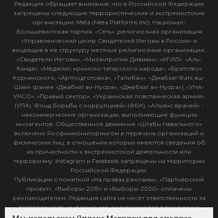
Редакция обращает внимание, что в Российской Федерации
запрещены следующие террористические и экстремистские
организации: Meta (Meta Platforms Inc), Национал-
Большевистская партия, «Сеть», религиозная организация
«Управленческий центр Свидетелей Иеговы в России» и
входящие в ее структуру местные религиозные организации,
«Свидетели Иеговы», «Мизантропик Дивижн», «ИГИЛ», «Аль-
Каида», «Меджлис крымско-татарского народа», «Братство»
Корчинского, «Артподготовка», «Талибан», «Джабхат Фатх аш-
Шам» (ранее «Джабхат ан-Нусра», «Джебхат ан-Нусра»), «УНА-
УНСО», «Правый сектор», «Украинская повстанческая армия»
(УПА). Фонд борьбы с коррупцией» (ФБК), «Альянс врачей» -
некоммерческие организации, выполняющие функции
иноагентов. Общественное движение «Штабы Навального»
включено Росфинмониторингом в перечень организаций и
физических лиц, в отношении которых имеются сведения об
их причастности к экстремистской деятельности или
терроризму. Instagram и Facebook запрещены на территории
Российской Федерации.
Публикации с пометкой «На правах рекламы», «Партнёрский
проект», «Выборы-2019» и «Выборы-2020» оплачены
рекламодателем. Редакция сайта не несет ответственности за
достоверность информации, содержащейся в рекламных
объявлениях.