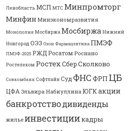
Минпромторг
МСП
Ленобласть
МТС
Минфин
Минэкономразвития
Мосбиржа
Мосбиржа
Нижний
Монополия
ПМЭФ
ОЭЗ
Новгород
Озон Фармацевтика
РЖД
Росатом
Роснано
ПМЭФ-2025
Ростех
Сколково
Сбер
Ростелеком
ЦБ
ФНС
ФРП
Суд
Софтлайн
Совкомбанк
акции
ЮГК
ЦФА
Эльвира Набиуллина
банкротство
дивиденды
инвестиции
кадры
жилье