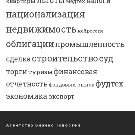
льготы
налоги
квартиры
медтех
национализация
недвижимость
нейросети
облигации
промышленность
строительство
суд
сделка
торги
финансовая
туризм
фудтех
отчетность
фондовый рынок
экономика
экспорт
Агентство Бизнес Новостей