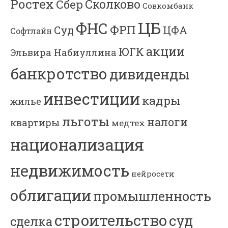
Ростех
Сколково
Сбер
Совкомбанк
ЦБ
ФНС
ФРП
Суд
ЦФА
Софтлайн
акции
ЮГК
Эльвира Набиуллина
банкротство
дивиденды
инвестиции
кадры
жилье
льготы
налоги
квартиры
медтех
национализация
недвижимость
нейросети
облигации
промышленность
строительство
суд
сделка