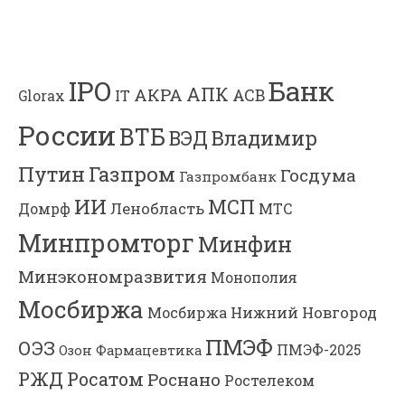
Банк
IPO
АПК
АКРА
АСВ
IT
Glorax
России
ВТБ
Владимир
ВЭД
Газпром
Путин
Госдума
Газпромбанк
ИИ
МСП
Ленобласть
МТС
Домрф
Минпромторг
Минфин
Минэкономразвития
Монополия
Мосбиржа
Мосбиржа
Нижний Новгород
ПМЭФ
ОЭЗ
ПМЭФ-2025
Озон Фармацевтика
РЖД
Росатом
Роснано
Ростелеком