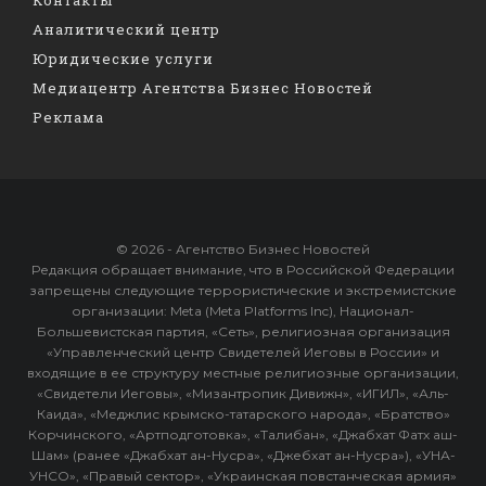
Аналитический центр
Юридические услуги
Медиацентр Агентства Бизнес Новостей
Реклама
© 2026 - Агентство Бизнес Новостей
Редакция обращает внимание, что в Российской Федерации
запрещены следующие террористические и экстремистские
организации: Meta (Meta Platforms Inc), Национал-
Большевистская партия, «Сеть», религиозная организация
«Управленческий центр Свидетелей Иеговы в России» и
входящие в ее структуру местные религиозные организации,
«Свидетели Иеговы», «Мизантропик Дивижн», «ИГИЛ», «Аль-
Каида», «Меджлис крымско-татарского народа», «Братство»
Корчинского, «Артподготовка», «Талибан», «Джабхат Фатх аш-
Шам» (ранее «Джабхат ан-Нусра», «Джебхат ан-Нусра»), «УНА-
УНСО», «Правый сектор», «Украинская повстанческая армия»