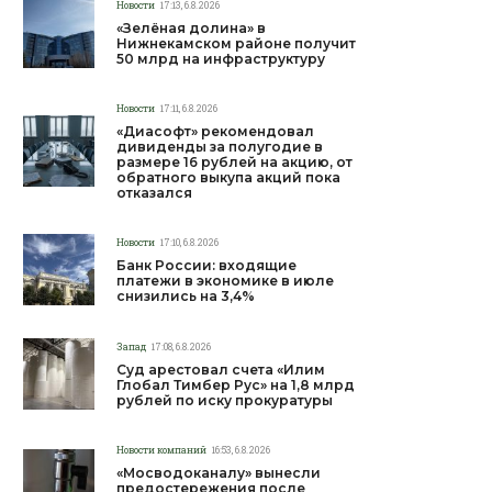
Новости
17:13, 6.8.2026
«Зелёная долина» в
Нижнекамском районе получит
50 млрд на инфраструктуру
Новости
17:11, 6.8.2026
«Диасофт» рекомендовал
дивиденды за полугодие в
размере 16 рублей на акцию, от
обратного выкупа акций пока
отказался
Новости
17:10, 6.8.2026
Банк России: входящие
платежи в экономике в июле
снизились на 3,4%
Запад
17:08, 6.8.2026
Суд арестовал счета «Илим
Глобал Тимбер Рус» на 1,8 млрд
рублей по иску прокуратуры
Новости компаний
16:53, 6.8.2026
«Мосводоканалу» вынесли
предостережения после