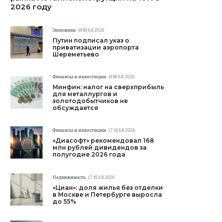
2026 году
Экономика
19:09, 6.8.2026
Путин подписал указ о
приватизации аэропорта
Шереметьево
Финансы и инвестиции
19:08, 6.8.2026
Минфин: налог на сверхприбыль
для металлургов и
золотодобытчиков не
обсуждается
Финансы и инвестиции
17:19, 6.8.2026
«Диасофт» рекомендовал 168
млн рублей дивидендов за
полугодие 2026 года
Недвижимость
17:15, 6.8.2026
«Циан»: доля жилья без отделки
в Москве и Петербурге выросла
до 55%