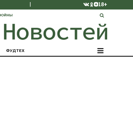
|
18+
ВОЙНЫ
ФУДТЕХ