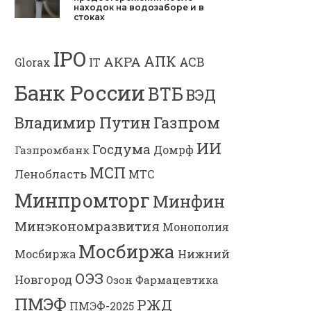
находок на водозаборе и в
стоках
IPO
АПК
АКРА
АСВ
IT
Glorax
Банк России
ВТБ
ВЭД
Газпром
Владимир Путин
ИИ
Госдума
Газпромбанк
Домрф
МСП
Ленобласть
МТС
Минпромторг
Минфин
Минэкономразвития
Монополия
Мосбиржа
Мосбиржа
Нижний
ОЭЗ
Новгород
Озон Фармацевтика
ПМЭФ
РЖД
ПМЭФ-2025