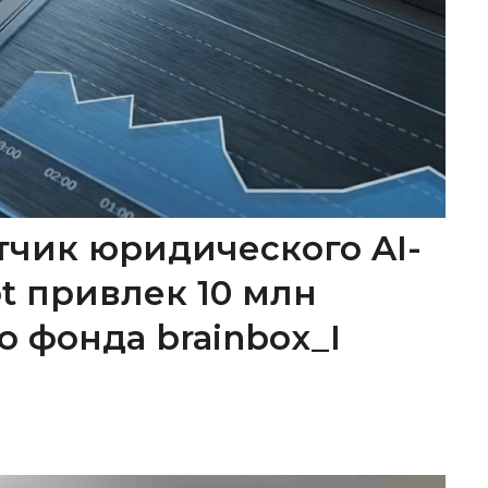
тчик юридического AI-
ot привлек 10 млн
о фонда brainbox_I