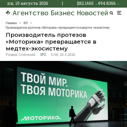
пн, 10 августа 2026
|
$
82.1665
€
94.8366
▲
▲
Главная
IPO
Производитель протезов «Моторика» превращается в медтех-экосистему
Производитель протезов
«Моторика» превращается в
медтех-экосистему
Роман Соловьев
·
IPO
·
11:58, 25.5.2026