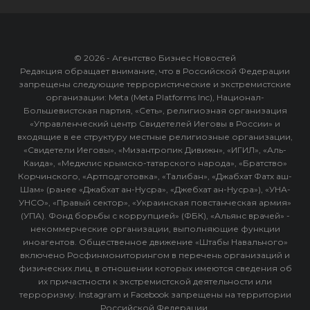
© 2026 - Агентство Бизнес Новостей
Редакция обращает внимание, что в Российской Федерации
запрещены следующие террористические и экстремистские
организации: Meta (Meta Platforms Inc), Национал-
Большевистская партия, «Сеть», религиозная организация
«Управленческий центр Свидетелей Иеговы в России» и
входящие в ее структуру местные религиозные организации,
«Свидетели Иеговы», «Мизантропик Дивижн», «ИГИЛ», «Аль-
Каида», «Меджлис крымско-татарского народа», «Братство»
Корчинского, «Артподготовка», «Талибан», «Джабхат Фатх аш-
Шам» (ранее «Джабхат ан-Нусра», «Джебхат ан-Нусра»), «УНА-
УНСО», «Правый сектор», «Украинская повстанческая армия»
(УПА). Фонд борьбы с коррупцией» (ФБК), «Альянс врачей» -
некоммерческие организации, выполняющие функции
иноагентов. Общественное движение «Штабы Навального»
включено Росфинмониторингом в перечень организаций и
физических лиц, в отношении которых имеются сведения об
их причастности к экстремистской деятельности или
терроризму. Instagram и Facebook запрещены на территории
Российской Федерации.