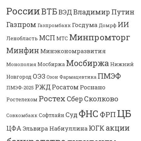
России
ВТБ
Владимир Путин
ВЭД
Газпром
ИИ
Госдума
Газпромбанк
Домрф
Минпромторг
МСП
Ленобласть
МТС
Минфин
Минэкономразвития
Мосбиржа
Мосбиржа
Нижний
Монополия
ПМЭФ
ОЭЗ
Новгород
Озон Фармацевтика
РЖД
Росатом
Роснано
ПМЭФ-2025
Ростех
Сколково
Сбер
Ростелеком
ЦБ
ФНС
ФРП
Суд
Софтлайн
Совкомбанк
акции
ЮГК
ЦФА
Эльвира Набиуллина