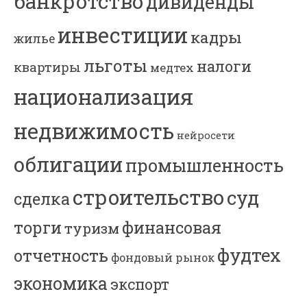
банкротство
дивиденды
инвестиции
кадры
жилье
льготы
налоги
квартиры
медтех
национализация
недвижимость
нейросети
облигации
промышленность
строительство
суд
сделка
торги
финансовая
туризм
фудтех
отчетность
фондовый рынок
экономика
экспорт