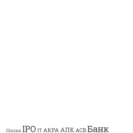
Банк
IPO
АПК
АКРА
АСВ
IT
Glorax