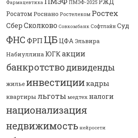
ПМЭФ
РЖД
Фармацевтика
ПМЭФ-2025
Ростех
Росатом
Роснано
Ростелеком
Сколково
Сбер
Суд
Софтлайн
Совкомбанк
ЦБ
ФНС
ФРП
ЦФА
Эльвира
акции
ЮГК
Набиуллина
банкротство
дивиденды
инвестиции
кадры
жилье
льготы
налоги
квартиры
медтех
национализация
недвижимость
нейросети