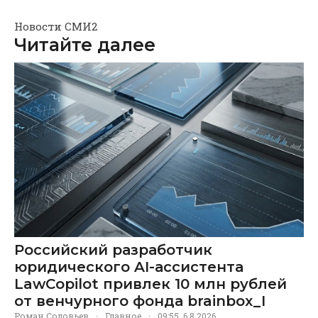
Новости СМИ2
Читайте далее
Российский разработчик
юридического AI-ассистента
LawCopilot привлек 10 млн рублей
от венчурного фонда brainbox_I
Роман Соловьев
·
Главное
·
09:55, 6.8.2026