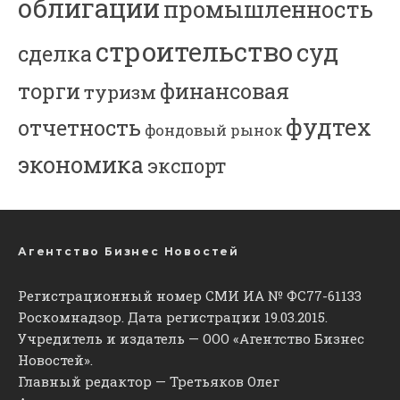
облигации
промышленность
строительство
суд
сделка
торги
финансовая
туризм
фудтех
отчетность
фондовый рынок
экономика
экспорт
Агентство Бизнес Новостей
Регистрационный номер СМИ ИА № ФС77-61133
Роскомнадзор. Дата регистрации 19.03.2015.
Учредитель и издатель — ООО «Агентство Бизнес
Новостей».
Главный редактор — Третьяков Олег