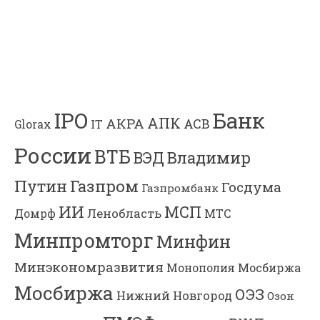
Банк
IPO
АПК
АКРА
АСВ
IT
Glorax
России
ВТБ
Владимир
ВЭД
Газпром
Путин
Госдума
Газпромбанк
ИИ
МСП
Ленобласть
МТС
Домрф
Минпромторг
Минфин
Минэкономразвития
Мосбиржа
Монополия
Мосбиржа
ОЭЗ
Нижний Новгород
Озон