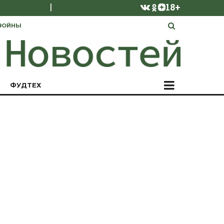
|
18+
ВОЙНЫ
ФУДТЕХ