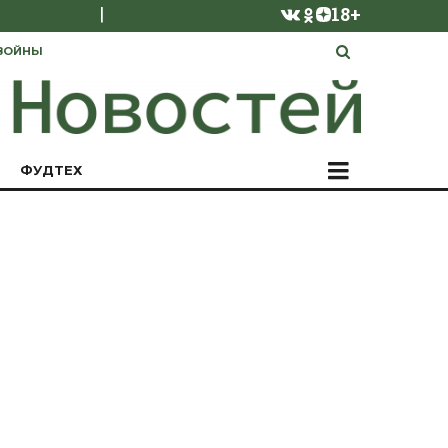
|
18+
ВОЙНЫ
ФУДТЕХ