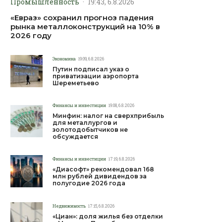
Промышленность
·
19:43, 6.8.2026
«Евраз» сохранил прогноз падения
рынка металлоконструкций на 10% в
2026 году
Экономика
19:09, 6.8.2026
Путин подписал указ о
приватизации аэропорта
Шереметьево
Финансы и инвестиции
19:08, 6.8.2026
Минфин: налог на сверхприбыль
для металлургов и
золотодобытчиков не
обсуждается
Финансы и инвестиции
17:19, 6.8.2026
«Диасофт» рекомендовал 168
млн рублей дивидендов за
полугодие 2026 года
Недвижимость
17:15, 6.8.2026
«Циан»: доля жилья без отделки