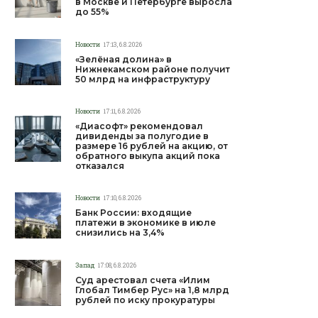
в Москве и Петербурге выросла
до 55%
Новости
17:13, 6.8.2026
«Зелёная долина» в
Нижнекамском районе получит
50 млрд на инфраструктуру
Новости
17:11, 6.8.2026
«Диасофт» рекомендовал
дивиденды за полугодие в
размере 16 рублей на акцию, от
обратного выкупа акций пока
отказался
Новости
17:10, 6.8.2026
Банк России: входящие
платежи в экономике в июле
снизились на 3,4%
Запад
17:08, 6.8.2026
Суд арестовал счета «Илим
Глобал Тимбер Рус» на 1,8 млрд
рублей по иску прокуратуры