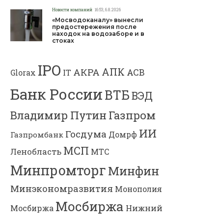
Новости компаний
16:53, 6.8.2026
«Мосводоканалу» вынесли
предостережения после
находок на водозаборе и в
стоках
IPO
АПК
АКРА
АСВ
IT
Glorax
Банк России
ВТБ
ВЭД
Газпром
Владимир Путин
ИИ
Госдума
Газпромбанк
Домрф
МСП
Ленобласть
МТС
Минпромторг
Минфин
Минэкономразвития
Монополия
Мосбиржа
Мосбиржа
Нижний