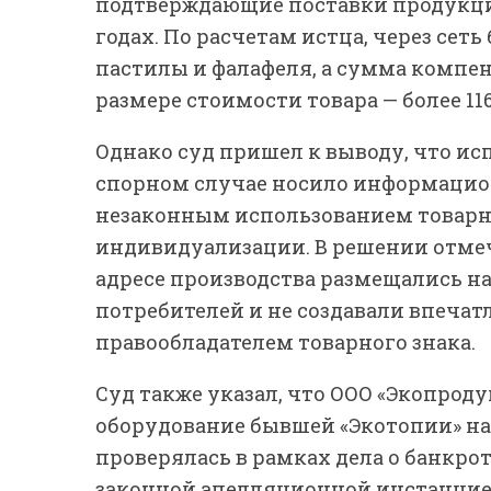
подтверждающие поставки продукции
годах. По расчетам истца, через се
пастилы и фалафеля, а сумма компе
размере стоимости товара — более 116
Однако суд пришел к выводу, что ис
спорном случае носило информацио
незаконным использованием товарно
индивидуализации. В решении отмеч
адресе производства размещались н
потребителей и не создавали впечат
правообладателем товарного знака.
Суд также указал, что ООО «Экопрод
оборудование бывшей «Экотопии» на
проверялась в рамках дела о банкро
законной апелляционной инстанцией.