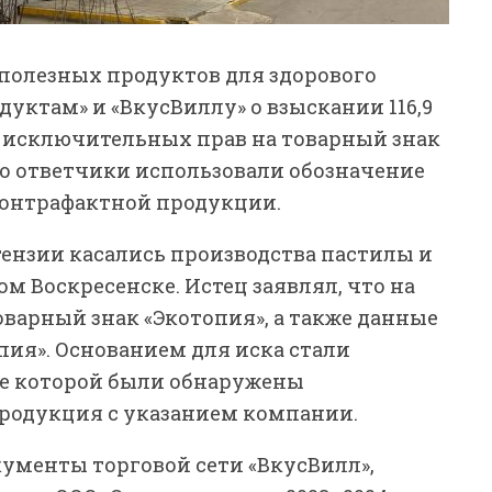
полезных продуктов для здорового
дуктам» и «ВкусВиллу» о взыскании 116,9
 исключительных прав на товарный знак
что ответчики использовали обозначение
контрафактной продукции.
етензии касались производства пастилы и
м Воскресенске. Истец заявлял, что на
варный знак «Экотопия», а также данные
пия». Основанием для иска стали
де которой были обнаружены
родукция с указанием компании.
кументы торговой сети «ВкусВилл»,