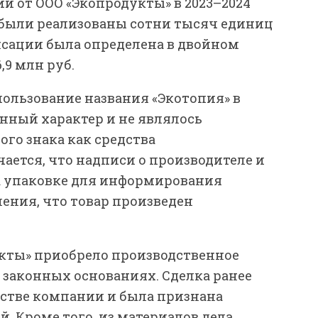
 от ООО «Экопродукты» в 2023–2024
ть были реализованы сотни тысяч единиц
нсации была определена в двойном
,9 млн руб.
пользование названия «Экотопия» в
нный характер и не являлось
го знака как средства
ается, что надписи о производителе и
а упаковке для информирования
ления, что товар произведен
укты» приобрело производственное
 законных основаниях. Сделка ранее
тстве компании и была признана
 Кроме того, из материалов дела