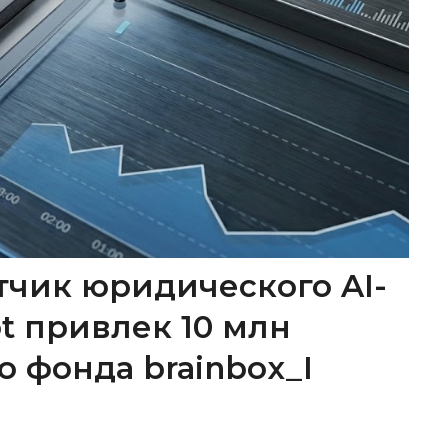
тчик юридического AI-
ot привлек 10 млн
о фонда brainbox_I