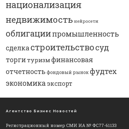
национализация
недвижимость
нейросети
облигации
промышленность
строительство
суд
сделка
торги
финансовая
туризм
фудтех
отчетность
фондовый рынок
экономика
экспорт
Агентство Бизнес Новостей
Регистрационный номер СМИ ИА № ФС77-61133