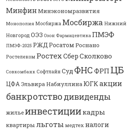
Минфин
Минэкономразвития
Мосбиржа
Мосбиржа
Нижний
Монополия
ПМЭФ
ОЭЗ
Новгород
Озон Фармацевтика
РЖД
Росатом
Роснано
ПМЭФ-2025
Ростех
Сколково
Сбер
Ростелеком
ЦБ
ФНС
ФРП
Суд
Софтлайн
Совкомбанк
акции
ЮГК
ЦФА
Эльвира Набиуллина
банкротство
дивиденды
инвестиции
кадры
жилье
льготы
налоги
квартиры
медтех