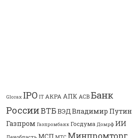
Банк
IPO
АПК
АКРА
АСВ
IT
Glorax
России
ВТБ
Владимир Путин
ВЭД
Газпром
ИИ
Госдума
Газпромбанк
Домрф
Минпромторг
МСП
Ленобласть
МТС