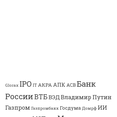
Банк
IPO
АПК
АКРА
АСВ
IT
Glorax
России
ВТБ
Владимир Путин
ВЭД
Газпром
ИИ
Госдума
Газпромбанк
Домрф