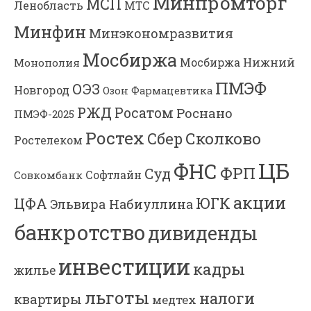
Минпромторг
МСП
Ленобласть
МТС
Минфин
Минэкономразвития
Мосбиржа
Мосбиржа
Нижний
Монополия
ПМЭФ
ОЭЗ
Новгород
Озон Фармацевтика
РЖД
Росатом
Роснано
ПМЭФ-2025
Ростех
Сколково
Сбер
Ростелеком
ЦБ
ФНС
ФРП
Суд
Софтлайн
Совкомбанк
акции
ЮГК
ЦФА
Эльвира Набиуллина
банкротство
дивиденды
инвестиции
кадры
жилье
льготы
налоги
квартиры
медтех