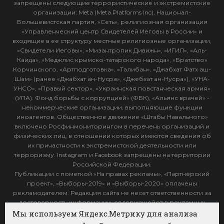
запрещены следующие террористические и экстремистские
организации: Meta (Meta Platforms Inc), Национал-
Большевистская партия, «Сеть», религиозная организация
«Управленческий центр Свидетелей Иеговы в России» и
входящие в ее структуру местные религиозные организации,
«Свидетели Иеговы», «Мизантропик Дивижн», «ИГИЛ», «Аль-
Каида», «Меджлис крымско-татарского народа», «Братство»
Корчинского, «Артподготовка», «Талибан», «Джабхат Фатх аш-
Шам» (ранее «Джабхат ан-Нусра», «Джебхат ан-Нусра»), «УНА-
УНСО», «Правый сектор», «Украинская повстанческая армия»
(УПА). Фонд борьбы с коррупцией» (ФБК), «Альянс врачей» -
некоммерческие организации, выполняющие функции
иноагентов. Общественное движение «Штабы Навального»
включено Росфинмониторингом в перечень организаций и
физических лиц, в отношении которых имеются сведения об
их причастности к экстремистской деятельности или
терроризму. Instagram и Facebook запрещены на территории
Российской Федерации.
Публикации с пометкой «На правах рекламы», «Партнёрский
проект», «Выборы-2019» и «Выборы-2020» оплачены
рекламодателем. Редакция сайта не несет ответственности за
достоверность информации, содержащейся в рекламных
объявлениях.
Мы используем Яндекс.Метрику для анализа