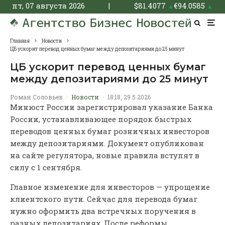
пт, 07 августа 2026
|
$
81.4077
€
94.0585
▲
▲
Главная
Новости
ЦБ ускорит перевод ценных бумаг между депозитариями до 25 минут
ЦБ ускорит перевод ценных бумаг
между депозитариями до 25 минут
Роман Соловьев
·
Новости
·
18:18, 29.5.2026
Минюст России зарегистрировал указание Банка
России, устанавливающее порядок быстрых
переводов ценных бумаг розничных инвесторов
между депозитариями. Документ опубликован
на сайте регулятора, новые правила вступят в
силу с 1 сентября.
Главное изменение для инвесторов — упрощение
клиентского пути. Сейчас для перевода бумаг
нужно оформить два встречных поручения в
разных депозитариях. После реформы