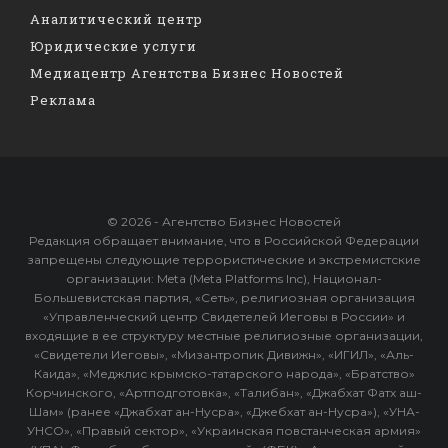
Аналитический центр
Юридические услуги
Медиацентр Агентства Бизнес Новостей
Реклама
© 2026 - Агентство Бизнес Новостей
Редакция обращает внимание, что в Российской Федерации
запрещены следующие террористические и экстремистские
организации: Meta (Meta Platforms Inc), Национал-
Большевистская партия, «Сеть», религиозная организация
«Управленческий центр Свидетелей Иеговы в России» и
входящие в ее структуру местные религиозные организации,
«Свидетели Иеговы», «Мизантропик Дивижн», «ИГИЛ», «Аль-
Каида», «Меджлис крымско-татарского народа», «Братство»
Корчинского, «Артподготовка», «Талибан», «Джабхат Фатх аш-
Шам» (ранее «Джабхат ан-Нусра», «Джебхат ан-Нусра»), «УНА-
УНСО», «Правый сектор», «Украинская повстанческая армия»