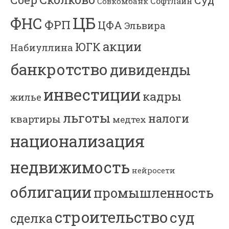
Софтлайн
Совкомбанк
ЦБ
ФНС
ФРП
ЦФА
Эльвира
акции
ЮГК
Набиуллина
банкротство
дивиденды
инвестиции
кадры
жилье
льготы
налоги
квартиры
медтех
национализация
недвижимость
нейросети
облигации
промышленность
строительство
суд
сделка