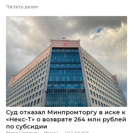
Читать далее
Суд отказал Минпромторгу в иске к
«Некс-Т» о возврате 264 млн рублей
по субсидии
Роман Соловьев
·
Москва
·
13:17, 5.8.2026