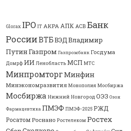
Банк
IPO
АПК
АКРА
АСВ
IT
Glorax
России
ВТБ
Владимир
ВЭД
Газпром
Путин
Госдума
Газпромбанк
ИИ
МСП
Ленобласть
МТС
Домрф
Минпромторг
Минфин
Минэкономразвития
Мосбиржа
Монополия
Мосбиржа
ОЭЗ
Нижний Новгород
Озон
ПМЭФ
РЖД
Фармацевтика
ПМЭФ-2025
Ростех
Росатом
Роснано
Ростелеком
Сколково
Сбер
Суд