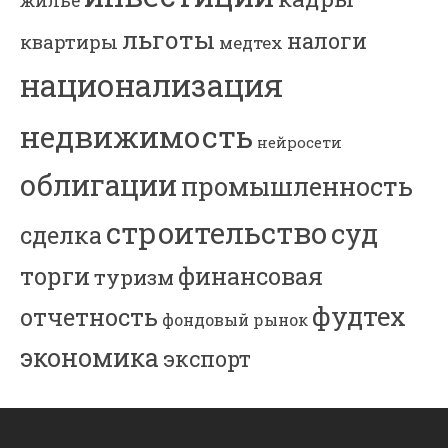
жилье
льготы
налоги
квартиры
медтех
национализация
недвижимость
нейросети
облигации
промышленность
строительство
суд
сделка
торги
финансовая
туризм
фудтех
отчетность
фондовый рынок
экономика
экспорт