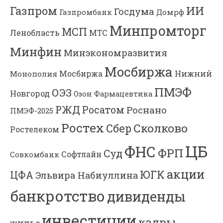
Газпром
ИИ
Госдума
Газпромбанк
Домрф
Минпромторг
МСП
Ленобласть
МТС
Минфин
Минэкономразвития
Мосбиржа
Мосбиржа
Нижний
Монополия
ПМЭФ
ОЭЗ
Новгород
Озон Фармацевтика
РЖД
Росатом
Роснано
ПМЭФ-2025
Ростех
Сколково
Сбер
Ростелеком
ЦБ
ФНС
ФРП
Суд
Софтлайн
Совкомбанк
акции
ЮГК
ЦФА
Эльвира Набиуллина
банкротство
дивиденды
инвестиции
кадры