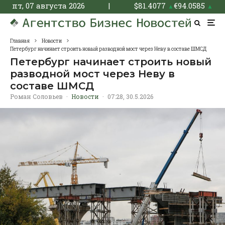
пт, 07 августа 2026
|
$
81.4077
€
94.0585
▲
▲
Главная
Новости
Петербург начинает строить новый разводной мост через Неву в составе ШМСД
Петербург начинает строить новый
разводной мост через Неву в
составе ШМСД
Роман Соловьев
·
Новости
·
07:28, 30.5.2026