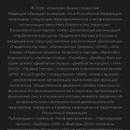
© 2026 - Агентство Бизнес Новостей
Редакция обращает внимание, что в Российской Федерации
запрещены следующие террористические и экстремистские
организации: Meta (Meta Platforms Inc), Национал-
Большевистская партия, «Сеть», религиозная организация
«Управленческий центр Свидетелей Иеговы в России» и
входящие в ее структуру местные религиозные организации,
«Свидетели Иеговы», «Мизантропик Дивижн», «ИГИЛ», «Аль-
Каида», «Меджлис крымско-татарского народа», «Братство»
Корчинского, «Артподготовка», «Талибан», «Джабхат Фатх аш-
Шам» (ранее «Джабхат ан-Нусра», «Джебхат ан-Нусра»), «УНА-
УНСО», «Правый сектор», «Украинская повстанческая армия»
(УПА). Фонд борьбы с коррупцией» (ФБК), «Альянс врачей» -
некоммерческие организации, выполняющие функции
иноагентов. Общественное движение «Штабы Навального»
включено Росфинмониторингом в перечень организаций и
физических лиц, в отношении которых имеются сведения об
их причастности к экстремистской деятельности или
терроризму. Instagram и Facebook запрещены на территории
Российской Федерации.
Публикации с пометкой «На правах рекламы», «Партнёрский
проект», «Выборы-2019» и «Выборы-2020» оплачены
рекламодателем. Редакция сайта не несет ответственности за