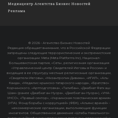
Медиацентр Агентства Бизнес Новостей
Реклама
© 2026 - Агентство Бизнес Новостей
Редакция обращает внимание, что в Российской Федерации
запрещены следующие террористические и экстремистские
организации: Meta (Meta Platforms Inc), Национал-
Большевистская партия, «Сеть», религиозная организация
«Управленческий центр Свидетелей Иеговы в России» и
входящие в ее структуру местные религиозные организации,
«Свидетели Иеговы», «Мизантропик Дивижн», «ИГИЛ», «Аль-
Каида», «Меджлис крымско-татарского народа», «Братство»
Корчинского, «Артподготовка», «Талибан», «Джабхат Фатх аш-
Шам» (ранее «Джабхат ан-Нусра», «Джебхат ан-Нусра»), «УНА-
УНСО», «Правый сектор», «Украинская повстанческая армия»
(УПА). Фонд борьбы с коррупцией» (ФБК), «Альянс врачей» -
некоммерческие организации, выполняющие функции
иноагентов. Общественное движение «Штабы Навального»
включено Росфинмониторингом в перечень организаций и