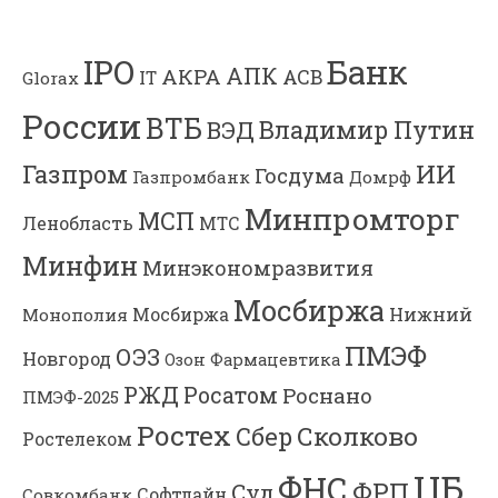
Банк
IPO
АПК
АКРА
АСВ
IT
Glorax
России
ВТБ
Владимир Путин
ВЭД
Газпром
ИИ
Госдума
Газпромбанк
Домрф
Минпромторг
МСП
Ленобласть
МТС
Минфин
Минэкономразвития
Мосбиржа
Мосбиржа
Нижний
Монополия
ПМЭФ
ОЭЗ
Новгород
Озон Фармацевтика
РЖД
Росатом
Роснано
ПМЭФ-2025
Ростех
Сколково
Сбер
Ростелеком
ЦБ
ФНС
ФРП
Суд
Софтлайн
Совкомбанк