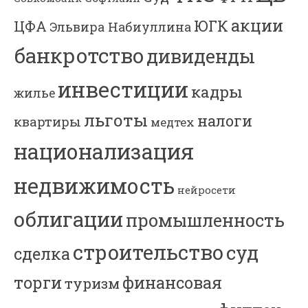
акции
ЮГК
ЦФА
Эльвира Набиуллина
банкротство
дивиденды
инвестиции
кадры
жилье
льготы
налоги
квартиры
медтех
национализация
недвижимость
нейросети
облигации
промышленность
строительство
суд
сделка
торги
финансовая
туризм