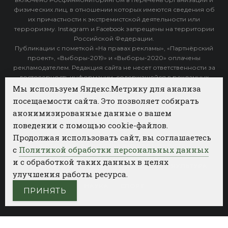
физических лиц, в отношении которых имеются сведения об
их причастности к экстремистской деятельности или
терроризму. Instagram и Facebook запрещены на территории
Российской Федерации.
Публикации с пометкой «На правах рекламы», «Партнёрский
проект», «Выборы-2019» и «Выборы-2020» оплачены
рекламодателем. Редакция сайта не несет ответственности за
достоверность информации, содержащейся в рекламных
объявлениях.
Мы используем Яндекс.Метрику для анализа
посещаемости сайта. Это позволяет собирать
Архив
анонимизированные данные о вашем
поведении с помощью cookie-файлов.
Категории
Продолжая использовать сайт, вы соглашаетесь
ФОТОБАНК АГЕНТСТВА БИЗНЕС НОВОСТЕЙ
с
Политикой обработки персональных данных
и с обработкой таких данных в целях
РЕГИОНЫ
ПОЛИТИКА
ОБЩЕСТВО
КУЛЬТУРА
улучшения работы ресурса.
НАУКА
СПОРТ
ПРИНЯТЬ