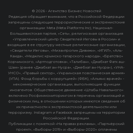
© 2026 - Агентство Бизнес Новостей
Редакция обращает внимание, что в Российской Федерации
запрещены следующие террористические и экстремистские
организации: Meta (Meta Platforms Inc), Национал-
Большевистская партия, «Сеть», религиозная организация
«Управленческий центр Свидетелей Иеговы в России» и
входящие в ее структуру местные религиозные организации,
«Свидетели Иеговы», «Мизантропик Дивижн», «ИГИЛ», «Аль-
Каида», «Меджлис крымско-татарского народа», «Братство»
Корчинского, «Артподготовка», «Талибан», «Джабхат Фатх аш-
Шам» (ранее «Джабхат ан-Нусра», «Джебхат ан-Нусра»), «УНА-
УНСО», «Правый сектор», «Украинская повстанческая армия»
(УПА). Фонд борьбы с коррупцией» (ФБК), «Альянс врачей» -
некоммерческие организации, выполняющие функции
иноагентов. Общественное движение «Штабы Навального»
включено Росфинмониторингом в перечень организаций и
физических лиц, в отношении которых имеются сведения об
их причастности к экстремистской деятельности или
терроризму. Instagram и Facebook запрещены на территории
Российской Федерации.
Публикации с пометкой «На правах рекламы», «Партнёрский
проект», «Выборы-2019» и «Выборы-2020» оплачены