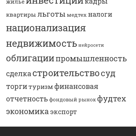
инвестиции
кадры
жилье
льготы
налоги
квартиры
медтех
национализация
недвижимость
нейросети
облигации
промышленность
строительство
суд
сделка
торги
финансовая
туризм
фудтех
отчетность
фондовый рынок
экономика
экспорт