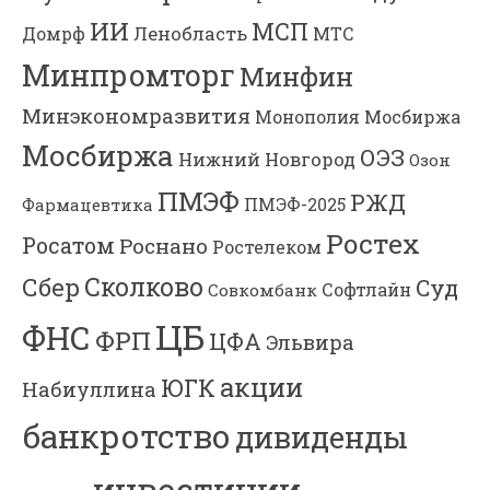
ИИ
МСП
Ленобласть
МТС
Домрф
Минпромторг
Минфин
Минэкономразвития
Мосбиржа
Монополия
Мосбиржа
ОЭЗ
Нижний Новгород
Озон
ПМЭФ
РЖД
Фармацевтика
ПМЭФ-2025
Ростех
Росатом
Роснано
Ростелеком
Сколково
Сбер
Суд
Софтлайн
Совкомбанк
ЦБ
ФНС
ФРП
ЦФА
Эльвира
акции
ЮГК
Набиуллина
банкротство
дивиденды