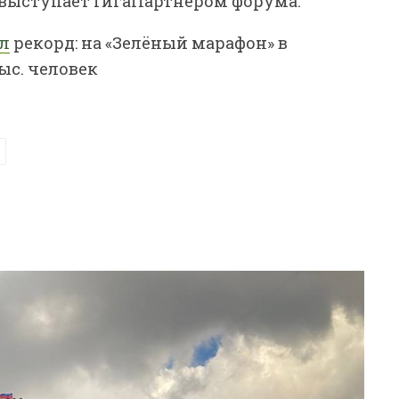
ер выступает ГигаПартнёром форума.
л
рекорд: на «Зелёный марафон» в
ыс. человек