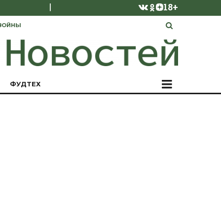
|
18+
ВОЙНЫ
ФУДТЕХ