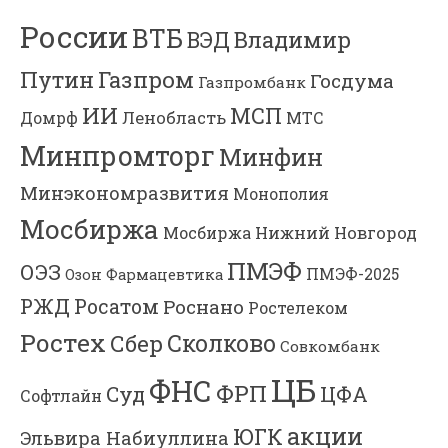
России
ВТБ
Владимир
ВЭД
Газпром
Путин
Госдума
Газпромбанк
ИИ
МСП
Ленобласть
МТС
Домрф
Минпромторг
Минфин
Минэкономразвития
Монополия
Мосбиржа
Мосбиржа
Нижний Новгород
ПМЭФ
ОЭЗ
ПМЭФ-2025
Озон Фармацевтика
РЖД
Росатом
Роснано
Ростелеком
Ростех
Сколково
Сбер
Совкомбанк
ЦБ
ФНС
ФРП
Суд
ЦФА
Софтлайн
акции
ЮГК
Эльвира Набиуллина