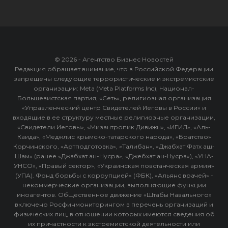
© 2026 - Агентство Бизнес Новостей
Редакция обращает внимание, что в Российской Федерации
запрещены следующие террористические и экстремистские
организации: Meta (Meta Platforms Inc), Национал-
Большевистская партия, «Сеть», религиозная организация
«Управленческий центр Свидетелей Иеговы в России» и
входящие в ее структуру местные религиозные организации,
«Свидетели Иеговы», «Мизантропик Дивижн», «ИГИЛ», «Аль-
Каида», «Меджлис крымско-татарского народа», «Братство»
Корчинского, «Артподготовка», «Талибан», «Джабхат Фатх аш-
Шам» (ранее «Джабхат ан-Нусра», «Джебхат ан-Нусра»), «УНА-
УНСО», «Правый сектор», «Украинская повстанческая армия»
(УПА). Фонд борьбы с коррупцией» (ФБК), «Альянс врачей» -
некоммерческие организации, выполняющие функции
иноагентов. Общественное движение «Штабы Навального»
включено Росфинмониторингом в перечень организаций и
физических лиц, в отношении которых имеются сведения об
их причастности к экстремистской деятельности или