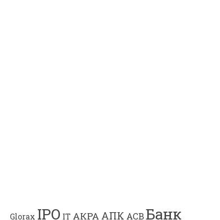
Банк
IPO
АПК
АКРА
АСВ
IT
Glorax