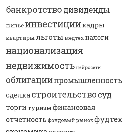
банкротство
дивиденды
инвестиции
кадры
жилье
льготы
налоги
квартиры
медтех
национализация
недвижимость
нейросети
облигации
промышленность
строительство
суд
сделка
торги
финансовая
туризм
фудтех
отчетность
фондовый рынок
экономика
экспорт