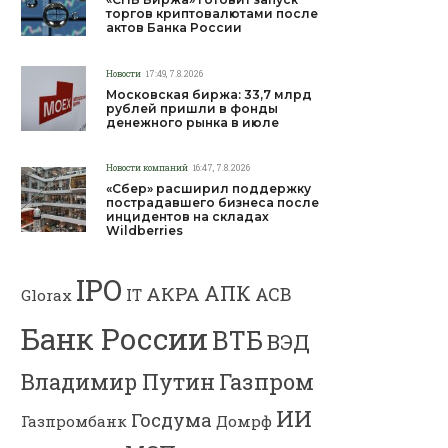
торгов криптовалютами после
актов Банка России
Новости
17:49, 7.8.2026
Московская биржа: 33,7 млрд
рублей пришли в фонды
денежного рынка в июле
Новости компаний
16:47, 7.8.2026
«Сбер» расширил поддержку
пострадавшего бизнеса после
инцидентов на складах
Wildberries
IPO
АПК
АКРА
АСВ
IT
Glorax
Банк России
ВТБ
ВЭД
Владимир Путин
Газпром
ИИ
Госдума
Газпромбанк
Домрф