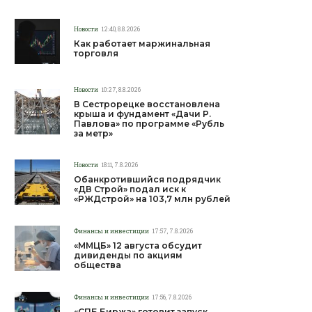
Новости
12:40, 8.8.2026
Как работает маржинальная
торговля
Новости
10:27, 8.8.2026
В Сестрорецке восстановлена
крыша и фундамент «Дачи Р.
Павлова» по программе «Рубль
за метр»
Новости
18:11, 7.8.2026
Обанкротившийся подрядчик
«ДВ Строй» подал иск к
«РЖДстрой» на 103,7 млн рублей
Финансы и инвестиции
17:57, 7.8.2026
«ММЦБ» 12 августа обсудит
дивиденды по акциям
общества
Финансы и инвестиции
17:56, 7.8.2026
«СПБ Биржа» готовит запуск