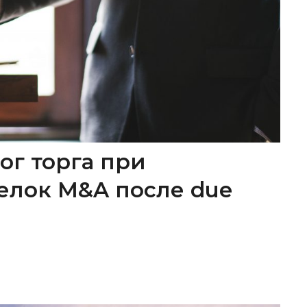
ог торга при
елок M&A после due