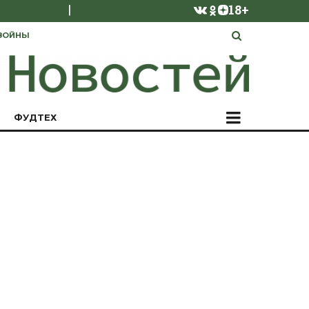
|
18+
ВОЙНЫ
ФУДТЕХ