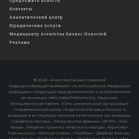
Предложить новость
Контакты
Аналитический центр
Юридические услуги
Медиацентр Агентства Бизнес Новостей
Реклама
© 2026 - Агентство Бизнес Новостей
Редакция обращает внимание, что в Российской Федерации
запрещены следующие террористические и экстремистские
организации: Meta (Meta Platforms Inc), Национал-
Большевистская партия, «Сеть», религиозная организация
«Управленческий центр Свидетелей Иеговы в России» и
входящие в ее структуру местные религиозные организации,
«Свидетели Иеговы», «Мизантропик Дивижн», «ИГИЛ», «Аль-
Каида», «Меджлис крымско-татарского народа», «Братство»
Корчинского, «Артподготовка», «Талибан», «Джабхат Фатх аш-
Шам» (ранее «Джабхат ан-Нусра», «Джебхат ан-Нусра»), «УНА-