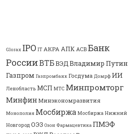
Банк
IPO
АПК
АКРА
АСВ
IT
Glorax
России
ВТБ
Владимир Путин
ВЭД
Газпром
ИИ
Госдума
Газпромбанк
Домрф
Минпромторг
МСП
Ленобласть
МТС
Минфин
Минэкономразвития
Мосбиржа
Мосбиржа
Нижний
Монополия
ПМЭФ
ОЭЗ
Новгород
Озон Фармацевтика