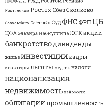
РЖД
Росатом
Роснано
ПМЭФ-2025
Ростех
Сколково
Сбер
Ростелеком
ЦБ
ФНС
ФРП
Суд
Софтлайн
Совкомбанк
акции
ЮГК
ЦФА
Эльвира Набиуллина
банкротство
дивиденды
инвестиции
кадры
жилье
льготы
налоги
квартиры
медтех
национализация
недвижимость
нейросети
облигации
промышленность