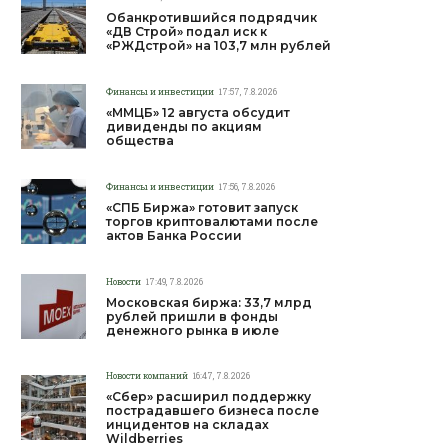
Обанкротившийся подрядчик
«ДВ Строй» подал иск к
«РЖДстрой» на 103,7 млн рублей
Финансы и инвестиции
17:57, 7.8.2026
«ММЦБ» 12 августа обсудит
дивиденды по акциям
общества
Финансы и инвестиции
17:56, 7.8.2026
«СПБ Биржа» готовит запуск
торгов криптовалютами после
актов Банка России
Новости
17:49, 7.8.2026
Московская биржа: 33,7 млрд
рублей пришли в фонды
денежного рынка в июле
Новости компаний
16:47, 7.8.2026
«Сбер» расширил поддержку
пострадавшего бизнеса после
инцидентов на складах
Wildberries