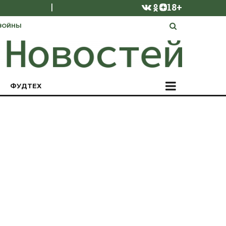
|
18+
ВОЙНЫ
ФУДТЕХ