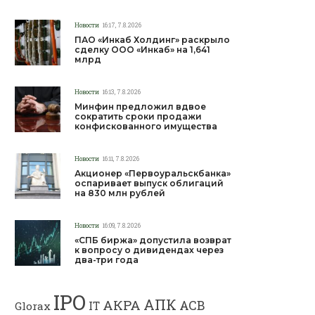
Новости
16:17, 7.8.2026
ПАО «Инкаб Холдинг» раскрыло
сделку ООО «Инкаб» на 1,641
млрд
Новости
16:13, 7.8.2026
Минфин предложил вдвое
сократить сроки продажи
конфискованного имущества
Новости
16:11, 7.8.2026
Акционер «Первоуральскбанка»
оспаривает выпуск облигаций
на 830 млн рублей
Новости
16:09, 7.8.2026
«СПБ биржа» допустила возврат
к вопросу о дивидендах через
два-три года
IPO
АПК
АКРА
АСВ
IT
Glorax