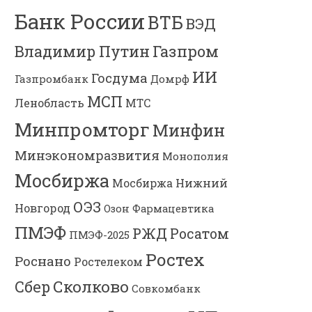
Банк России
ВТБ
ВЭД
Владимир Путин
Газпром
ИИ
Госдума
Газпромбанк
Домрф
МСП
Ленобласть
МТС
Минпромторг
Минфин
Минэкономразвития
Монополия
Мосбиржа
Мосбиржа
Нижний
ОЭЗ
Новгород
Озон Фармацевтика
ПМЭФ
РЖД
Росатом
ПМЭФ-2025
Ростех
Роснано
Ростелеком
Сколково
Сбер
Совкомбанк