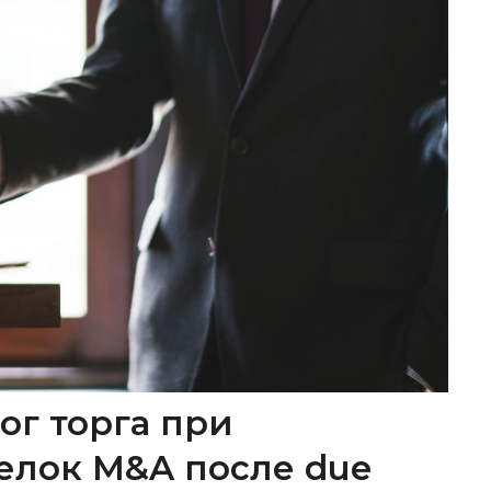
ог торга при
елок M&A после due