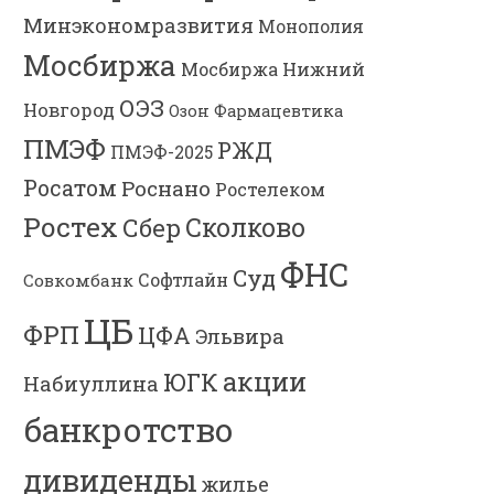
Минэкономразвития
Монополия
Мосбиржа
Мосбиржа
Нижний
ОЭЗ
Новгород
Озон Фармацевтика
ПМЭФ
РЖД
ПМЭФ-2025
Росатом
Роснано
Ростелеком
Ростех
Сколково
Сбер
ФНС
Суд
Софтлайн
Совкомбанк
ЦБ
ФРП
ЦФА
Эльвира
акции
ЮГК
Набиуллина
банкротство
дивиденды
жилье