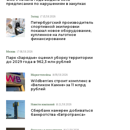
предписания по нарушениям в закупках
Запад
17:15, 5.8.2026
Петербургский производитель
спортивной экипировки
показал новое оборудование,
купленное на льготное
финансирование
Москва
17:08, 5.8.2026
Парк «Зарядье» оценил уборку территории
до 2029 года в 962,3 млн рублей
Маркетплейсы
16:59, 5.8.2026
Wildberries строит комплекс в
«Великом Камне» за 11 млрд
рублей
Новости компаний
16:21, 5.8.2026
Сбербанк намерен добиваться
банкротства «Евтротранса»
Финансы и инвестиции
16:12, 5.8.2026