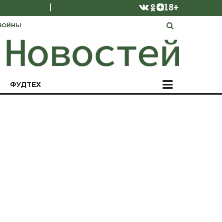
|
18+
ВОЙНЫ
ФУДТЕХ