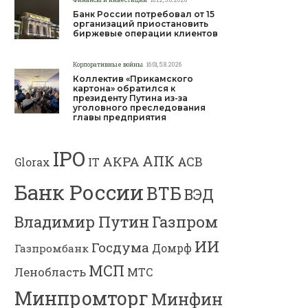
Банк России потребовал от 15
организаций приостановить
биржевые операции клиентов
Корпоративные войны
16:01, 5.8.2026
Коллектив «Прикамского
картона» обратился к
президенту Путина из-за
уголовного преследования
главы предприятия
IPO
АПК
АКРА
АСВ
IT
Glorax
Банк России
ВТБ
ВЭД
Газпром
Владимир Путин
ИИ
Госдума
Газпромбанк
Домрф
МСП
Ленобласть
МТС
Минпромторг
Минфин