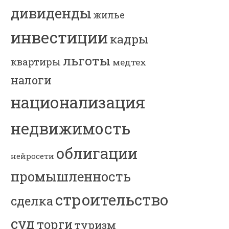
дивиденды
жилье
инвестиции
кадры
льготы
квартиры
медтех
налоги
национализация
недвижимость
облигации
нейросети
промышленность
строительство
сделка
суд
торги
туризм