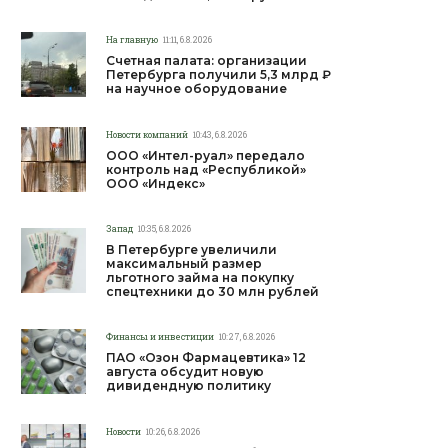
На главную
11:11, 6.8.2026
Счетная палата: организации
Петербурга получили 5,3 млрд ₽
на научное оборудование
Новости компаний
10:43, 6.8.2026
ООО «Интел-руал» передало
контроль над «Республикой»
ООО «Индекс»
Запад
10:35, 6.8.2026
В Петербурге увеличили
максимальный размер
льготного займа на покупку
спецтехники до 30 млн рублей
Финансы и инвестиции
10:27, 6.8.2026
ПАО «Озон Фармацевтика» 12
августа обсудит новую
дивидендную политику
Новости
10:26, 6.8.2026