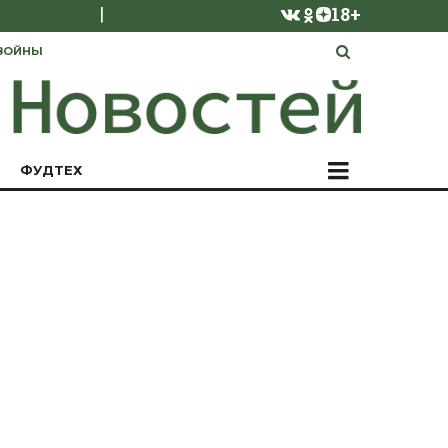
|
18+
ВОЙНЫ
ФУДТЕХ