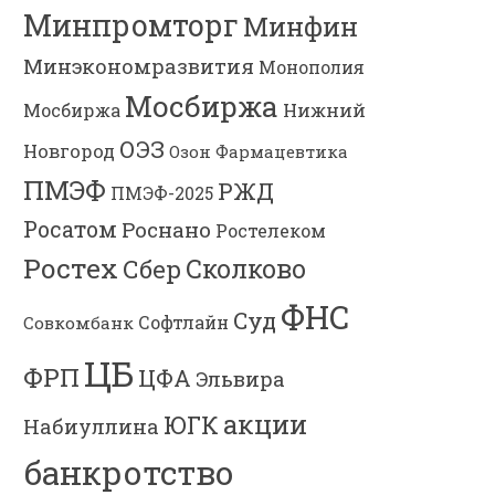
Минпромторг
Минфин
Минэкономразвития
Монополия
Мосбиржа
Мосбиржа
Нижний
ОЭЗ
Новгород
Озон Фармацевтика
ПМЭФ
РЖД
ПМЭФ-2025
Росатом
Роснано
Ростелеком
Ростех
Сколково
Сбер
ФНС
Суд
Софтлайн
Совкомбанк
ЦБ
ФРП
ЦФА
Эльвира
акции
ЮГК
Набиуллина
банкротство