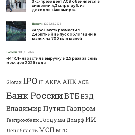
Экс-президент АСВ обвиняется в
хищении 4,3 млрд руб. из
доходов «Аквамира»
Новости
10:22, 6.8.2026
«АгроНэкст» разместил
дебютный выпуск облигаций в
юанях на 700 млн юаней
Новости
10:10, 6.8.2026
«МГКЛ» нарастила выручку в 2,5 раза за семь
месяцев 2026 года
IPO
АПК
АКРА
АСВ
IT
Glorax
Банк России
ВТБ
ВЭД
Газпром
Владимир Путин
ИИ
Госдума
Газпромбанк
Домрф
МСП
Ленобласть
МТС