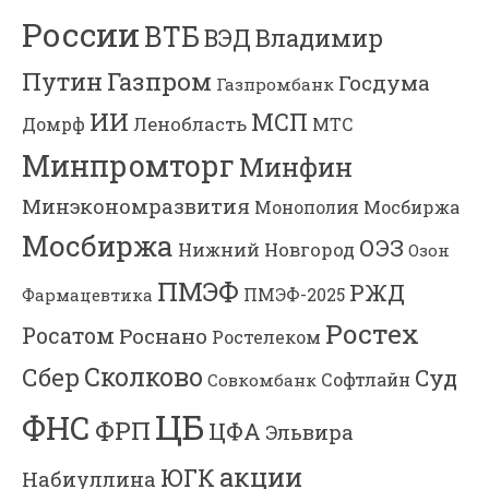
России
ВТБ
Владимир
ВЭД
Газпром
Путин
Госдума
Газпромбанк
ИИ
МСП
Ленобласть
МТС
Домрф
Минпромторг
Минфин
Минэкономразвития
Мосбиржа
Монополия
Мосбиржа
ОЭЗ
Нижний Новгород
Озон
ПМЭФ
РЖД
Фармацевтика
ПМЭФ-2025
Ростех
Росатом
Роснано
Ростелеком
Сколково
Сбер
Суд
Софтлайн
Совкомбанк
ЦБ
ФНС
ФРП
ЦФА
Эльвира
акции
ЮГК
Набиуллина