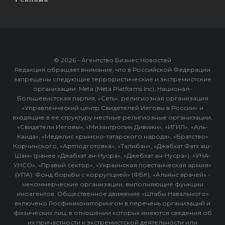
© 2026 - Агентство Бизнес Новостей
Редакция обращает внимание, что в Российской Федерации
запрещены следующие террористические и экстремистские
организации: Meta (Meta Platforms Inc), Национал-
Большевистская партия, «Сеть», религиозная организация
«Управленческий центр Свидетелей Иеговы в России» и
входящие в ее структуру местные религиозные организации,
«Свидетели Иеговы», «Мизантропик Дивижн», «ИГИЛ», «Аль-
Каида», «Меджлис крымско-татарского народа», «Братство»
Корчинского, «Артподготовка», «Талибан», «Джабхат Фатх аш-
Шам» (ранее «Джабхат ан-Нусра», «Джебхат ан-Нусра»), «УНА-
УНСО», «Правый сектор», «Украинская повстанческая армия»
(УПА). Фонд борьбы с коррупцией» (ФБК), «Альянс врачей» -
некоммерческие организации, выполняющие функции
иноагентов. Общественное движение «Штабы Навального»
включено Росфинмониторингом в перечень организаций и
физических лиц, в отношении которых имеются сведения об
их причастности к экстремистской деятельности или