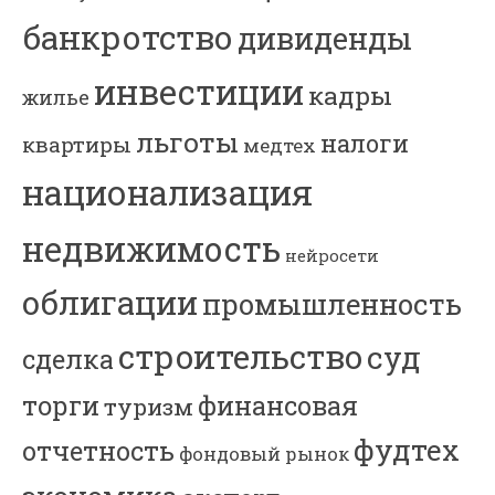
банкротство
дивиденды
инвестиции
кадры
жилье
льготы
налоги
квартиры
медтех
национализация
недвижимость
нейросети
облигации
промышленность
строительство
суд
сделка
торги
финансовая
туризм
фудтех
отчетность
фондовый рынок