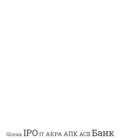
Банк
IPO
АПК
АКРА
АСВ
IT
Glorax