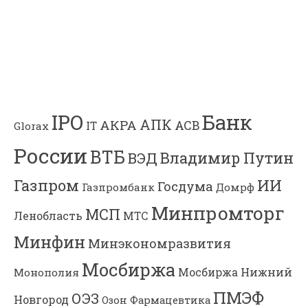
Банк
IPO
АПК
АКРА
АСВ
IT
Glorax
России
ВТБ
Владимир Путин
ВЭД
Газпром
ИИ
Госдума
Газпромбанк
Домрф
Минпромторг
МСП
Ленобласть
МТС
Минфин
Минэкономразвития
Мосбиржа
Мосбиржа
Нижний
Монополия
ПМЭФ
ОЭЗ
Новгород
Озон Фармацевтика