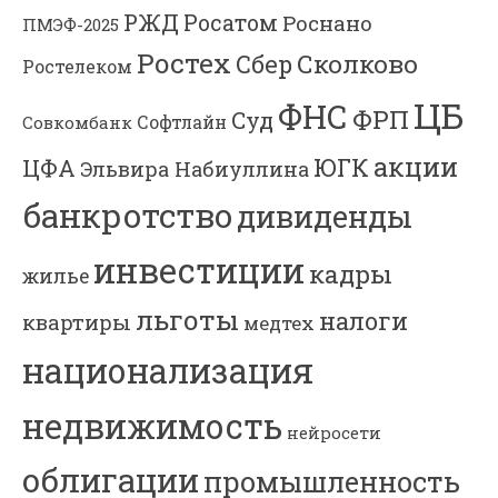
РЖД
Росатом
Роснано
ПМЭФ-2025
Ростех
Сколково
Сбер
Ростелеком
ЦБ
ФНС
ФРП
Суд
Софтлайн
Совкомбанк
акции
ЮГК
ЦФА
Эльвира Набиуллина
банкротство
дивиденды
инвестиции
кадры
жилье
льготы
налоги
квартиры
медтех
национализация
недвижимость
нейросети
облигации
промышленность