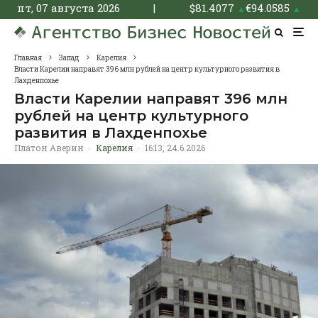
пт, 07 августа 2026
|
$
81.4077
€
94.0585
▲
▲
Главная
Запад
Карелия
Власти Карелии направят 396 млн рублей на центр культурного развития в
Лахденпохье
Власти Карелии направят 396 млн
рублей на центр культурного
развития в Лахденпохье
Платон Аверин
·
Карелия
·
16:13, 24.6.2026