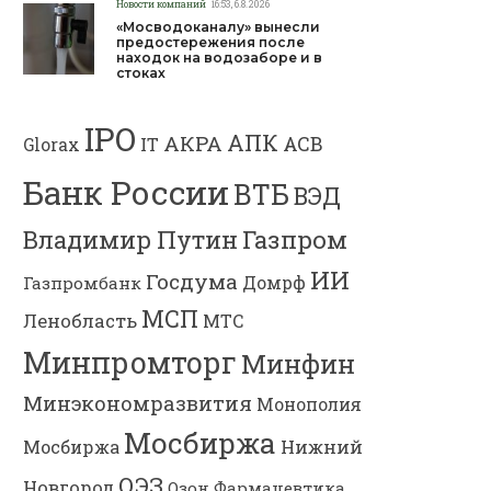
Новости компаний
16:53, 6.8.2026
«Мосводоканалу» вынесли
предостережения после
находок на водозаборе и в
стоках
IPO
АПК
АКРА
АСВ
IT
Glorax
Банк России
ВТБ
ВЭД
Газпром
Владимир Путин
ИИ
Госдума
Газпромбанк
Домрф
МСП
Ленобласть
МТС
Минпромторг
Минфин
Минэкономразвития
Монополия
Мосбиржа
Мосбиржа
Нижний
ОЭЗ
Новгород
Озон Фармацевтика