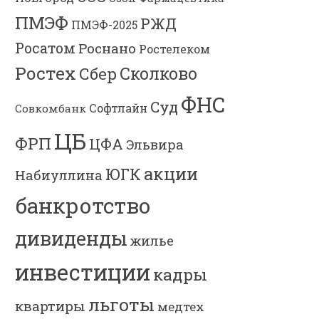
ПМЭФ
РЖД
ПМЭФ-2025
Росатом
Роснано
Ростелеком
Ростех
Сколково
Сбер
ФНС
Суд
Софтлайн
Совкомбанк
ЦБ
ФРП
ЦФА
Эльвира
акции
ЮГК
Набиуллина
банкротство
дивиденды
жилье
инвестиции
кадры
льготы
квартиры
медтех