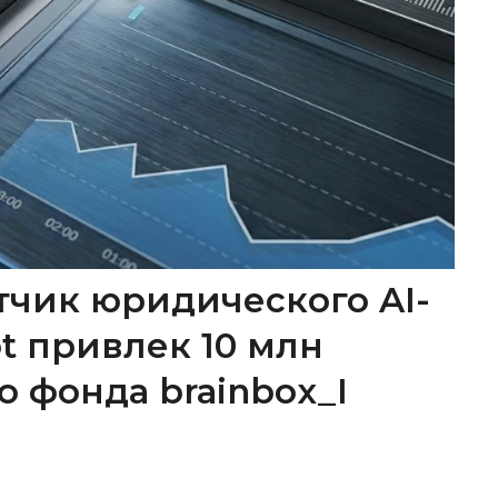
тчик юридического AI-
ot привлек 10 млн
о фонда brainbox_I