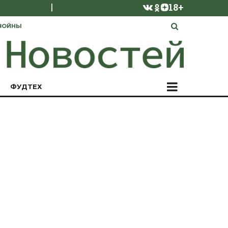
|
18+
ВОЙНЫ
ФУДТЕХ