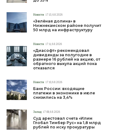
до 55%
Новости
17:13, 6.8.2026
«Зелёная долина» в
Нижнекамском районе получит
50 млрд на инфраструктуру
Новости
17:11, 6.8.2026
«Диасофт» рекомендовал
дивиденды за полугодие в
размере 16 рублей на акцию, от
обратного выкупа акций пока
отказался
Новости
17:10, 6.8.2026
Банк России: входящие
платежи в экономике в июле
снизились на 3,4%
Запад
17:08, 6.8.2026
Суд арестовал счета «Илим
Глобал Тимбер Рус» на 1,8 млрд
рублей по иску прокуратуры