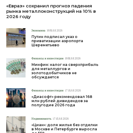
«Евраз» сохранил прогноз падения
рынка металлоконструкций на 10% в
2026 году
Экономика
19:09, 6.8.2026
Путин подписал указ о
приватизации аэропорта
Шереметьево
Финансы и инвестиции
19:08, 6.8.2026
Минфин: налог на сверхприбыль
для металлургов и
золотодобытчиков не
обсуждается
Финансы и инвестиции
17:19, 6.8.2026
«Диасофт» рекомендовал 168
млн рублей дивидендов за
полугодие 2026 года
Недвижимость
17:15, 6.8.2026
«Циан»: доля жилья без отделки
в Москве и Петербурге выросла