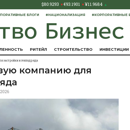
$
80.9293
€
93.1901
¥
11.9684
▼
▼
▲
ПОРАТИВНЫЕ БЛОГИ
#НАЦИОНАЛИЗАЦИЯ
#КОРПОРАТИВНЫЕ 
ЛЕННОСТЬ
РИТЕЙЛ
СТРОИТЕЛЬСТВО
ИНВЕСТИЦИИ
ля застройки и генподряда
овую компанию для
ряда
6.2026