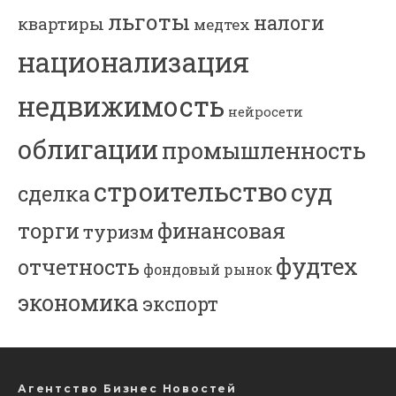
льготы
налоги
квартиры
медтех
национализация
недвижимость
нейросети
облигации
промышленность
строительство
суд
сделка
торги
финансовая
туризм
фудтех
отчетность
фондовый рынок
экономика
экспорт
Агентство Бизнес Новостей