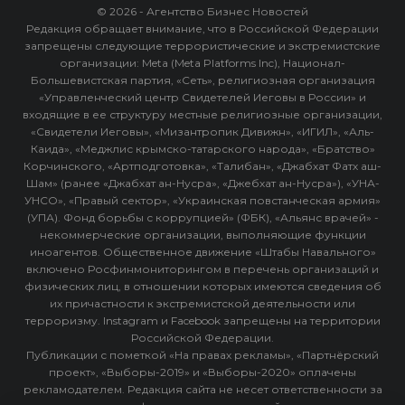
© 2026 - Агентство Бизнес Новостей
Редакция обращает внимание, что в Российской Федерации
запрещены следующие террористические и экстремистские
организации: Meta (Meta Platforms Inc), Национал-
Большевистская партия, «Сеть», религиозная организация
«Управленческий центр Свидетелей Иеговы в России» и
входящие в ее структуру местные религиозные организации,
«Свидетели Иеговы», «Мизантропик Дивижн», «ИГИЛ», «Аль-
Каида», «Меджлис крымско-татарского народа», «Братство»
Корчинского, «Артподготовка», «Талибан», «Джабхат Фатх аш-
Шам» (ранее «Джабхат ан-Нусра», «Джебхат ан-Нусра»), «УНА-
УНСО», «Правый сектор», «Украинская повстанческая армия»
(УПА). Фонд борьбы с коррупцией» (ФБК), «Альянс врачей» -
некоммерческие организации, выполняющие функции
иноагентов. Общественное движение «Штабы Навального»
включено Росфинмониторингом в перечень организаций и
физических лиц, в отношении которых имеются сведения об
их причастности к экстремистской деятельности или
терроризму. Instagram и Facebook запрещены на территории
Российской Федерации.
Публикации с пометкой «На правах рекламы», «Партнёрский
проект», «Выборы-2019» и «Выборы-2020» оплачены
рекламодателем. Редакция сайта не несет ответственности за