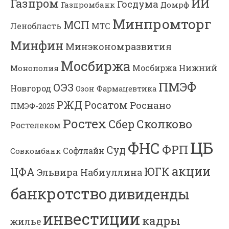
Газпром
ИИ
Госдума
Газпромбанк
Домрф
Минпромторг
МСП
Ленобласть
МТС
Минфин
Минэкономразвития
Мосбиржа
Мосбиржа
Нижний
Монополия
ПМЭФ
ОЭЗ
Новгород
Озон Фармацевтика
РЖД
Росатом
Роснано
ПМЭФ-2025
Ростех
Сколково
Сбер
Ростелеком
ЦБ
ФНС
ФРП
Суд
Софтлайн
Совкомбанк
акции
ЮГК
ЦФА
Эльвира Набиуллина
банкротство
дивиденды
инвестиции
кадры
жилье