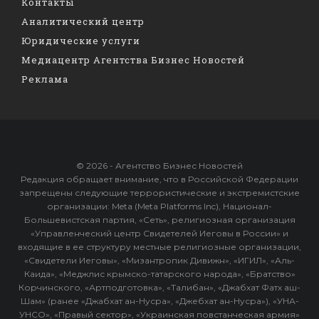
Контакты
Аналитический центр
Юридические услуги
Медиацентр Агентства Бизнес Новостей
Реклама
© 2026 - Агентство Бизнес Новостей
Редакция обращает внимание, что в Российской Федерации
запрещены следующие террористические и экстремистские
организации: Meta (Meta Platforms Inc), Национал-
Большевистская партия, «Сеть», религиозная организация
«Управленческий центр Свидетелей Иеговы в России» и
входящие в ее структуру местные религиозные организации,
«Свидетели Иеговы», «Мизантропик Дивижн», «ИГИЛ», «Аль-
Каида», «Меджлис крымско-татарского народа», «Братство»
Корчинского, «Артподготовка», «Талибан», «Джабхат Фатх аш-
Шам» (ранее «Джабхат ан-Нусра», «Джебхат ан-Нусра»), «УНА-
УНСО», «Правый сектор», «Украинская повстанческая армия»