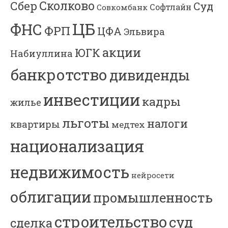
Сколково
Сбер
Суд
Софтлайн
Совкомбанк
ЦБ
ФНС
ФРП
ЦФА
Эльвира
акции
ЮГК
Набиуллина
банкротство
дивиденды
инвестиции
кадры
жилье
льготы
налоги
квартиры
медтех
национализация
недвижимость
нейросети
облигации
промышленность
строительство
суд
сделка