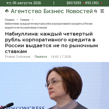
чт, 06 августа 2026
|
$
80.9293
€
93.1901
▼
▼
Главная
Главное
Набиуллина: каждый четвертый рубль корпоративного кредита в России
выдается не по рыночным ставкам
Набиуллина: каждый четвертый
рубль корпоративного кредита в
России выдается не по рыночным
ставкам
Роман Соловьев
·
Главное
·
14:49, 1.7.2026