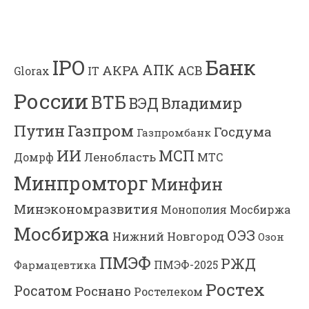
Банк
IPO
АПК
АКРА
АСВ
IT
Glorax
России
ВТБ
Владимир
ВЭД
Газпром
Путин
Госдума
Газпромбанк
ИИ
МСП
Ленобласть
МТС
Домрф
Минпромторг
Минфин
Минэкономразвития
Мосбиржа
Монополия
Мосбиржа
ОЭЗ
Нижний Новгород
Озон
ПМЭФ
РЖД
Фармацевтика
ПМЭФ-2025
Ростех
Росатом
Роснано
Ростелеком