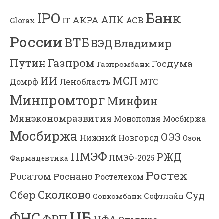
Банк
IPO
АПК
АКРА
АСВ
IT
Glorax
России
ВТБ
Владимир
ВЭД
Газпром
Путин
Госдума
Газпромбанк
ИИ
МСП
Ленобласть
МТС
Домрф
Минпромторг
Минфин
Минэкономразвития
Мосбиржа
Монополия
Мосбиржа
ОЭЗ
Нижний Новгород
Озон
ПМЭФ
РЖД
Фармацевтика
ПМЭФ-2025
Ростех
Росатом
Роснано
Ростелеком
Сколково
Сбер
Суд
Софтлайн
Совкомбанк
ЦБ
ФНС
ФРП
ЦФА