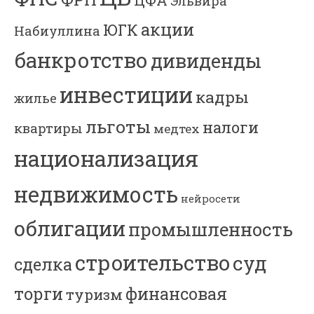
Эльвира
акции
ЮГК
Набиуллина
банкротство
дивиденды
инвестиции
кадры
жилье
льготы
налоги
квартиры
медтех
национализация
недвижимость
нейросети
облигации
промышленность
строительство
суд
сделка
торги
финансовая
туризм