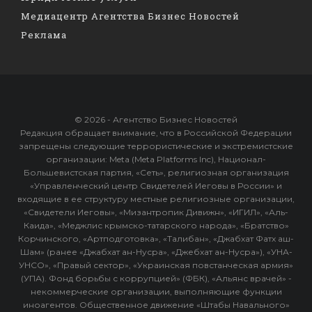
Медиацентр Агентства Бизнес Новостей
Реклама
© 2026 - Агентство Бизнес Новостей
Редакция обращает внимание, что в Российской Федерации
запрещены следующие террористические и экстремистские
организации: Meta (Meta Platforms Inc), Национал-
Большевистская партия, «Сеть», религиозная организация
«Управленческий центр Свидетелей Иеговы в России» и
входящие в ее структуру местные религиозные организации,
«Свидетели Иеговы», «Мизантропик Дивижн», «ИГИЛ», «Аль-
Каида», «Меджлис крымско-татарского народа», «Братство»
Корчинского, «Артподготовка», «Талибан», «Джабхат Фатх аш-
Шам» (ранее «Джабхат ан-Нусра», «Джебхат ан-Нусра»), «УНА-
УНСО», «Правый сектор», «Украинская повстанческая армия»
(УПА). Фонд борьбы с коррупцией» (ФБК), «Альянс врачей» -
некоммерческие организации, выполняющие функции
иноагентов. Общественное движение «Штабы Навального»