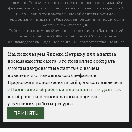
включено Росфинмониторингом в перечень организаций и
физических лиц, в отношении которых имеются сведения об
их причастности к экстремистской деятельности или
терроризму. Instagram и Facebook запрещены на территории
Российской Федерации.
Публикации с пометкой «На правах рекламы», «Партнёрский
проект», «Выборы-2019» и «Выборы-2020» оплачены
рекламодателем. Редакция сайта не несет ответственности за
достоверность информации, содержащейся в рекламных
объявлениях.
Мы используем Яндекс.Метрику для анализа
посещаемости сайта. Это позволяет собирать
Архив
анонимизированные данные о вашем
поведении с помощью cookie-файлов.
Категории
Продолжая использовать сайт, вы соглашаетесь
ФОТОБАНК АГЕНТСТВА БИЗНЕС НОВОСТЕЙ
с
Политикой обработки персональных данных
и с обработкой таких данных в целях
РЕГИОНЫ
ПОЛИТИКА
ОБЩЕСТВО
КУЛЬТУРА
улучшения работы ресурса.
НАУКА
СПОРТ
ПРИНЯТЬ