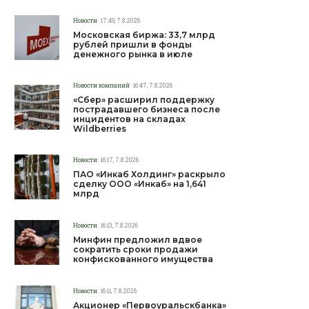
Новости
17:49, 7.8.2026
Московская биржа: 33,7 млрд
рублей пришли в фонды
денежного рынка в июле
Новости компаний
16:47, 7.8.2026
«Сбер» расширил поддержку
пострадавшего бизнеса после
инцидентов на складах
Wildberries
Новости
16:17, 7.8.2026
ПАО «Инкаб Холдинг» раскрыло
сделку ООО «Инкаб» на 1,641
млрд
Новости
16:13, 7.8.2026
Минфин предложил вдвое
сократить сроки продажи
конфискованного имущества
Новости
16:11, 7.8.2026
Акционер «Первоуральскбанка»