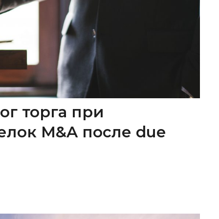
ог торга при
елок M&A после due