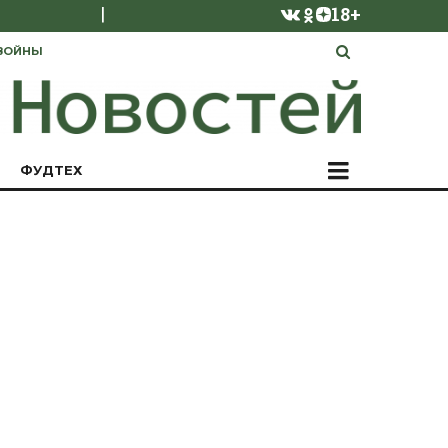
|
18+
ВОЙНЫ
ФУДТЕХ