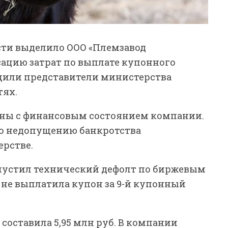
сти выделило ООО «Племзавод
ацию затрат по выплате купонного
бщили представители министерства
тях.
заны с финансовым состоянием компании.
 по недопущению банкротства
ерстве.
пустил технический дефолт по биржевым
 не выплатила купон за 9-й купонный
оставила 5,95 млн руб. В компании