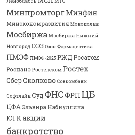
МСП
Ленобласть
МТС
Минпромторг
Минфин
Минэкономразвития
Монополия
Мосбиржа
Мосбиржа
Нижний
ОЭЗ
Новгород
Озон Фармацевтика
ПМЭФ
РЖД
Росатом
ПМЭФ-2025
Ростех
Роснано
Ростелеком
Сколково
Сбер
Совкомбанк
ЦБ
ФНС
ФРП
Суд
Софтлайн
ЦФА
Эльвира Набиуллина
акции
ЮГК
банкротство