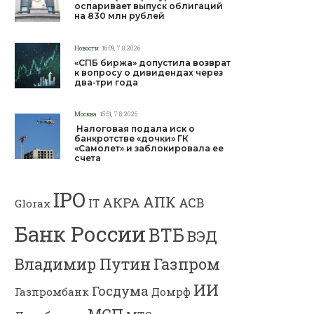
оспаривает выпуск облигаций
на 830 млн рублей
Новости
16:09, 7.8.2026
«СПБ биржа» допустила возврат
к вопросу о дивидендах через
два-три года
Москва
15:51, 7.8.2026
Налоговая подала иск о
банкротстве «дочки» ГК
«Самолет» и заблокировала ее
счета
IPO
АПК
АКРА
АСВ
IT
Glorax
Банк России
ВТБ
ВЭД
Владимир Путин
Газпром
ИИ
Госдума
Газпромбанк
Домрф