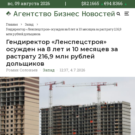
вс, 09 августа 2026
|
$
82.1665
€
94.8366
▲
▲
Главная
Запад
Гендиректор «Ленспецстроя» осужден на 8 лет и 10 месяцев за растрату 216,9
млн рублей дольщиков
Гендиректор «Ленспецстроя»
осужден на 8 лет и 10 месяцев за
растрату 216,9 млн рублей
дольщиков
Роман Соловьев
·
Запад
·
12:37, 4.7.2026