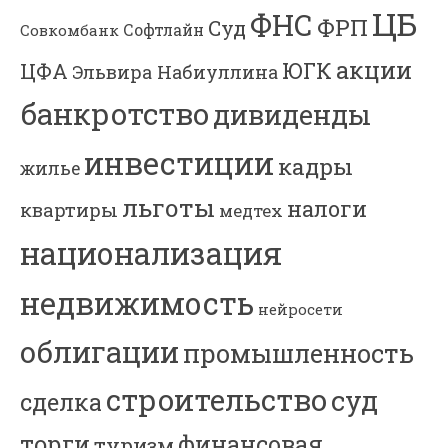
ЦБ
ФНС
ФРП
Суд
Софтлайн
Совкомбанк
акции
ЮГК
ЦФА
Эльвира Набиуллина
банкротство
дивиденды
инвестиции
кадры
жилье
льготы
налоги
квартиры
медтех
национализация
недвижимость
нейросети
облигации
промышленность
строительство
суд
сделка
торги
финансовая
туризм