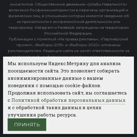
иноагентов. Общественное движение «Штабы Навального»
включено Росфинмониторингом в перечень организаций и
физических лиц, в отношении которых имеются сведения об
их причастности к экстремистской деятельности или
терроризму. Instagram и Facebook запрещены на территории
Российской Федерации.
Публикации с пометкой «На правах рекламы», «Партнёрский
проект», «Выборы-2019» и «Выборы-2020» оплачены
рекламодателем. Редакция сайта не несет ответственности за
достоверность информации, содержащейся в рекламных
объявлениях.
Мы используем Яндекс.Метрику для анализа
посещаемости сайта. Это позволяет собирать
Архив
анонимизированные данные о вашем
поведении с помощью cookie-файлов.
Категории
Продолжая использовать сайт, вы соглашаетесь
ФОТОБАНК АГЕНТСТВА БИЗНЕС НОВОСТЕЙ
с
Политикой обработки персональных данных
и с обработкой таких данных в целях
РЕГИОНЫ
ПОЛИТИКА
ОБЩЕСТВО
КУЛЬТУРА
улучшения работы ресурса.
НАУКА
СПОРТ
ПРИНЯТЬ