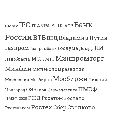
Банк
IPO
АПК
АКРА
АСВ
IT
Glorax
России
ВТБ
Владимир Путин
ВЭД
Газпром
ИИ
Госдума
Газпромбанк
Домрф
Минпромторг
МСП
Ленобласть
МТС
Минфин
Минэкономразвития
Мосбиржа
Мосбиржа
Нижний
Монополия
ПМЭФ
ОЭЗ
Новгород
Озон Фармацевтика
РЖД
Росатом
Роснано
ПМЭФ-2025
Ростех
Сколково
Сбер
Ростелеком