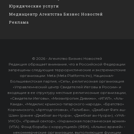
Юридические услуги
Медиацентр Агентства Бизнес Новостей
Реклама
© 2026 - Агентство Бизнес Новостей
Редакция обращает внимание, что в Российской Федерации
запрещены следующие террористические и экстремистские
организации: Meta (Meta Platforms Inc), Национал-
Большевистская партия, «Сеть», религиозная организация
«Управленческий центр Свидетелей Иеговы в России» и
входящие в ее структуру местные религиозные организации,
«Свидетели Иеговы», «Мизантропик Дивижн», «ИГИЛ», «Аль-
Каида», «Меджлис крымско-татарского народа», «Братство»
Корчинского, «Артподготовка», «Талибан», «Джабхат Фатх аш-
Шам» (ранее «Джабхат ан-Нусра», «Джебхат ан-Нусра»), «УНА-
УНСО», «Правый сектор», «Украинская повстанческая армия»
(УПА). Фонд борьбы с коррупцией» (ФБК), «Альянс врачей» -
некоммерческие организации, выполняющие функции