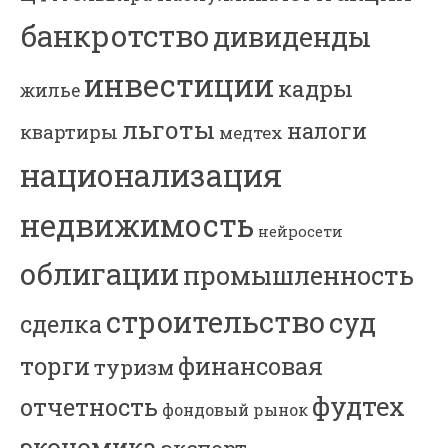
банкротство
дивиденды
инвестиции
кадры
жилье
льготы
налоги
квартиры
медтех
национализация
недвижимость
нейросети
облигации
промышленность
строительство
суд
сделка
торги
финансовая
туризм
фудтех
отчетность
фондовый рынок
экономика