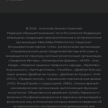
© 2026 - Агентство Бизнес Новостей
Редакция обращает внимание, что в Российской Федерации
запрещены следующие террористические и экстремистские
организации: Meta (Meta Platforms Inc), Национал-
Большевистская партия, «Сеть», религиозная организация
«Управленческий центр Свидетелей Иеговы в России» и
входящие в ее структуру местные религиозные организации,
«Свидетели Иеговы», «Мизантропик Дивижн», «ИГИЛ», «Аль-
Каида», «Меджлис крымско-татарского народа», «Братство»
Корчинского, «Артподготовка», «Талибан», «Джабхат Фатх аш-
Шам» (ранее «Джабхат ан-Нусра», «Джебхат ан-Нусра»), «УНА-
УНСО», «Правый сектор», «Украинская повстанческая армия»
(УПА). Фонд борьбы с коррупцией» (ФБК), «Альянс врачей» -
некоммерческие организации, выполняющие функции
иноагентов. Общественное движение «Штабы Навального»
включено Росфинмониторингом в перечень организаций и
физических лиц, в отношении которых имеются сведения об
их причастности к экстремистской деятельности или