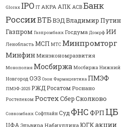
Банк
IPO
АПК
АКРА
АСВ
IT
Glorax
России
ВТБ
Владимир Путин
ВЭД
Газпром
ИИ
Госдума
Газпромбанк
Домрф
Минпромторг
МСП
Ленобласть
МТС
Минфин
Минэкономразвития
Мосбиржа
Мосбиржа
Нижний
Монополия
ПМЭФ
ОЭЗ
Новгород
Озон Фармацевтика
РЖД
Росатом
Роснано
ПМЭФ-2025
Ростех
Сколково
Сбер
Ростелеком
ЦБ
ФНС
ФРП
Суд
Софтлайн
Совкомбанк
акции
ЮГК
ЦФА
Эльвира Набиуллина