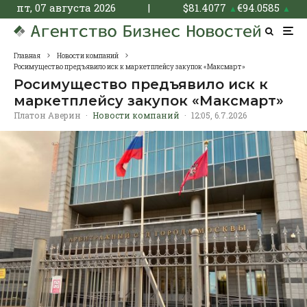
пт, 07 августа 2026
|
$
81.4077
€
94.0585
▲
▲
Главная
Новости компаний
Росимущество предъявило иск к маркетплейсу закупок «Максмарт»
Росимущество предъявило иск к
маркетплейсу закупок «Максмарт»
Платон Аверин
·
Новости компаний
·
12:05, 6.7.2026