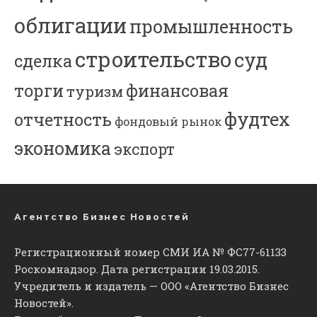
облигации
промышленность
строительство
суд
сделка
торги
финансовая
туризм
фудтех
отчетность
фондовый рынок
экономика
экспорт
Агентство Бизнес Новостей
Регистрационный номер СМИ ИА № ФС77-61133
Роскомнадзор. Дата регистрации 19.03.2015.
Учредитель и издатель — ООО «Агентство Бизнес
Новостей».