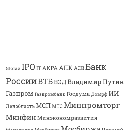
Банк
IPO
АПК
АКРА
АСВ
IT
Glorax
России
ВТБ
Владимир Путин
ВЭД
Газпром
ИИ
Госдума
Газпромбанк
Домрф
Минпромторг
МСП
Ленобласть
МТС
Минфин
Минэкономразвития
Мосбиржа
Мосбиржа
Нижний
Монополия