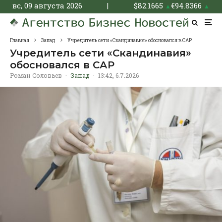
вс, 09 августа 2026
|
$
82.1665
€
94.8366
▲
▲
Главная
Запад
Учредитель сети «Скандинавия» обосновался в САР
Учредитель сети «Скандинавия»
обосновался в САР
Роман Соловьев
·
Запад
·
13:42, 6.7.2026