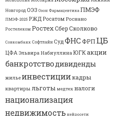
ПМЭФ
ОЭЗ
Новгород
Озон Фармацевтика
РЖД
Росатом
Роснано
ПМЭФ-2025
Ростех
Сколково
Сбер
Ростелеком
ЦБ
ФНС
ФРП
Суд
Софтлайн
Совкомбанк
акции
ЮГК
ЦФА
Эльвира Набиуллина
банкротство
дивиденды
инвестиции
кадры
жилье
льготы
налоги
квартиры
медтех
национализация
недвижимость
нейросети