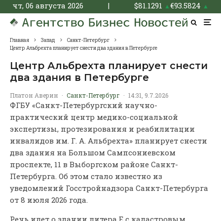
чт, 06 августа 2026
|
$
81.1291
€
93.5824
▲
▲
Главная
Запад
Санкт-Петербург
Центр Альбрехта планирует снести два здания в Петербурге
Центр Альбрехта планирует снести
два здания в Петербурге
Платон Аверин
·
Санкт-Петербург
·
14:31, 9.7.2026
ФГБУ «Санкт-Петербургский научно-
практический центр медико-социальной
экспертизы, протезирования и реабилитации
инвалидов им. Г. А. Альбрехта» планирует снести
два здания на Большом Сампсониевском
проспекте, 11 в Выборгском районе Санкт-
Петербурга. Об этом стало известно из
уведомлений Госстройнадзора Санкт-Петербурга
от 8 июля 2026 года.
Речь идет о здании литера Е с кадастровым