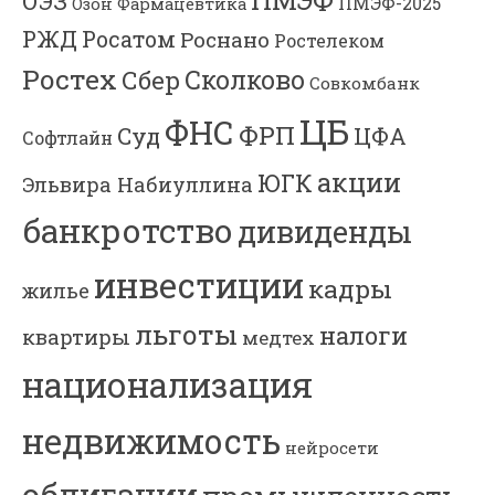
ОЭЗ
ПМЭФ-2025
Озон Фармацевтика
РЖД
Росатом
Роснано
Ростелеком
Ростех
Сколково
Сбер
Совкомбанк
ЦБ
ФНС
ФРП
Суд
ЦФА
Софтлайн
акции
ЮГК
Эльвира Набиуллина
банкротство
дивиденды
инвестиции
кадры
жилье
льготы
налоги
квартиры
медтех
национализация
недвижимость
нейросети
облигации