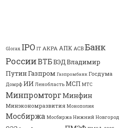
Банк
IPO
АПК
АКРА
АСВ
IT
Glorax
России
ВТБ
Владимир
ВЭД
Газпром
Путин
Госдума
Газпромбанк
ИИ
МСП
Ленобласть
МТС
Домрф
Минпромторг
Минфин
Минэкономразвития
Монополия
Мосбиржа
Мосбиржа
Нижний Новгород
ПМЭФ