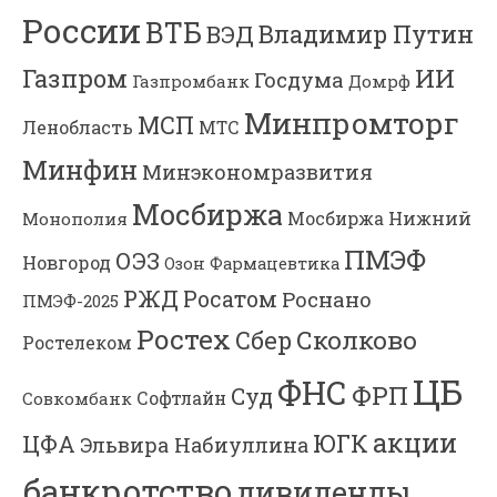
России
ВТБ
Владимир Путин
ВЭД
Газпром
ИИ
Госдума
Газпромбанк
Домрф
Минпромторг
МСП
Ленобласть
МТС
Минфин
Минэкономразвития
Мосбиржа
Мосбиржа
Нижний
Монополия
ПМЭФ
ОЭЗ
Новгород
Озон Фармацевтика
РЖД
Росатом
Роснано
ПМЭФ-2025
Ростех
Сколково
Сбер
Ростелеком
ЦБ
ФНС
ФРП
Суд
Софтлайн
Совкомбанк
акции
ЮГК
ЦФА
Эльвира Набиуллина
банкротство
дивиденды