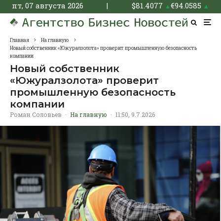
пт, 07 августа 2026
|
$
81.4077
€
94.0585
▲
▲
Главная
На главную
Новый собственник «Южуралзолота» проверит промышленную безопасность
компании
Новый собственник
«Южуралзолота» проверит
промышленную безопасность
компании
Роман Соловьев
·
На главную
·
11:50, 9.7.2026