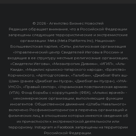
© 2026 - Агентство Бизнес Новостей
Редакция обращает внимание, что в Российской Федерации
запрещены следующие террористические и экстремистские
организации: Meta (Meta Platforms Inc), Национал-
Большевистская партия, «Сеть», религиозная организация
«Управленческий центр Свидетелей Иеговы в России» и
входящие в ее структуру местные религиозные организации,
«Свидетели Иеговы», «Мизантропик Дивижн», «ИГИЛ», «Аль-
Каида», «Меджлис крымско-татарского народа», «Братство»
Корчинского, «Артподготовка», «Талибан», «Джабхат Фатх аш-
Шам» (ранее «Джабхат ан-Нусра», «Джебхат ан-Нусра»), «УНА-
УНСО», «Правый сектор», «Украинская повстанческая армия»
(УПА). Фонд борьбы с коррупцией» (ФБК), «Альянс врачей» -
некоммерческие организации, выполняющие функции
иноагентов. Общественное движение «Штабы Навального»
включено Росфинмониторингом в перечень организаций и
физических лиц, в отношении которых имеются сведения об
их причастности к экстремистской деятельности или
терроризму. Instagram и Facebook запрещены на территории
Российской Федерации.