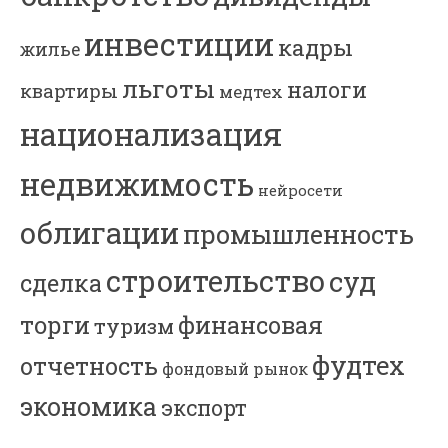
инвестиции
кадры
жилье
льготы
налоги
квартиры
медтех
национализация
недвижимость
нейросети
облигации
промышленность
строительство
суд
сделка
торги
финансовая
туризм
фудтех
отчетность
фондовый рынок
экономика
экспорт