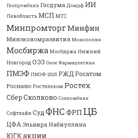
ИИ
Госдума
Газпромбанк
Домрф
МСП
Ленобласть
МТС
Минпромторг
Минфин
Минэкономразвития
Монополия
Мосбиржа
Мосбиржа
Нижний
ОЭЗ
Новгород
Озон Фармацевтика
ПМЭФ
РЖД
Росатом
ПМЭФ-2025
Ростех
Роснано
Ростелеком
Сколково
Сбер
Совкомбанк
ЦБ
ФНС
ФРП
Суд
Софтлайн
ЦФА
Эльвира Набиуллина
акции
ЮГК