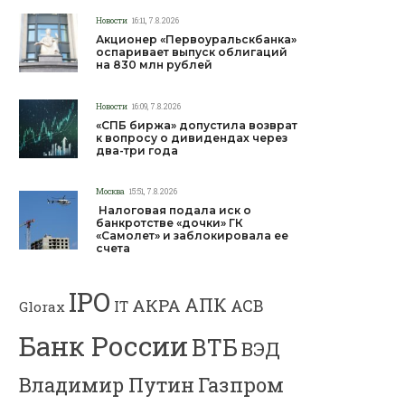
Новости
16:11, 7.8.2026
Акционер «Первоуральскбанка»
оспаривает выпуск облигаций
на 830 млн рублей
Новости
16:09, 7.8.2026
«СПБ биржа» допустила возврат
к вопросу о дивидендах через
два-три года
Москва
15:51, 7.8.2026
Налоговая подала иск о
банкротстве «дочки» ГК
«Самолет» и заблокировала ее
счета
IPO
АПК
АКРА
АСВ
IT
Glorax
Банк России
ВТБ
ВЭД
Владимир Путин
Газпром