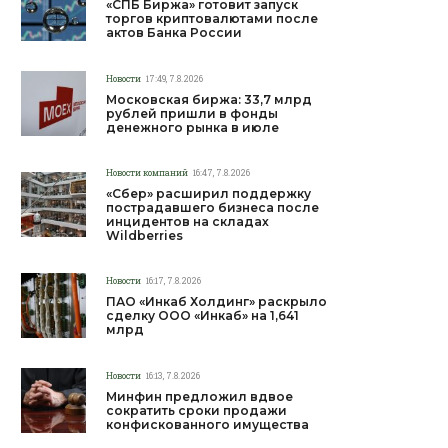
«СПБ Биржа» готовит запуск
торгов криптовалютами после
актов Банка России
Новости
17:49, 7.8.2026
Московская биржа: 33,7 млрд
рублей пришли в фонды
денежного рынка в июле
Новости компаний
16:47, 7.8.2026
«Сбер» расширил поддержку
пострадавшего бизнеса после
инцидентов на складах
Wildberries
Новости
16:17, 7.8.2026
ПАО «Инкаб Холдинг» раскрыло
сделку ООО «Инкаб» на 1,641
млрд
Новости
16:13, 7.8.2026
Минфин предложил вдвое
сократить сроки продажи
конфискованного имущества