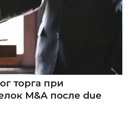
ог торга при
елок M&A после due