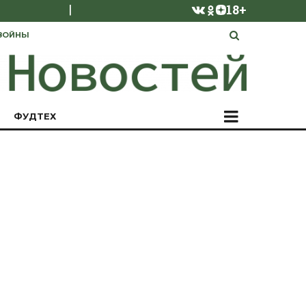
|
18+
ВОЙНЫ
ФУДТЕХ