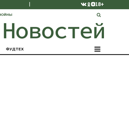
|
18+
ВОЙНЫ
ФУДТЕХ