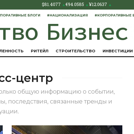
$
81.4077
€
94.0585
¥
12.0637
▲
▲
▲
ПОРАТИВНЫЕ БЛОГИ
#НАЦИОНАЛИЗАЦИЯ
#КОРПОРАТИВНЫЕ 
ЛЕННОСТЬ
РИТЕЙЛ
СТРОИТЕЛЬСТВО
ИНВЕСТИЦИИ
сс-центр
только общую информацию о событии,
ны, последствия, связанные тренды и
уации.