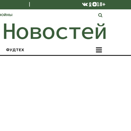
|
18+
ВОЙНЫ
ФУДТЕХ