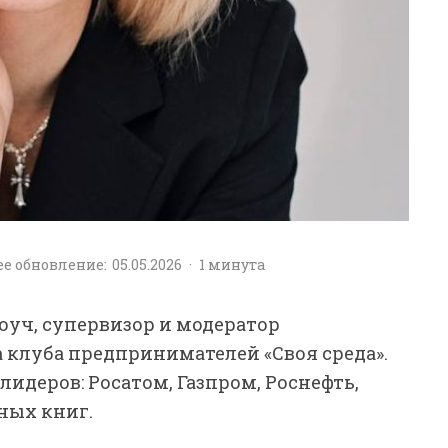
е обновление:
05.05.2026
·
1 минута
коуч, супервизор и модератор
 клуба предпринимателей «Своя среда».
деров: Росатом, Газпром, Роснефть,
ных книг.