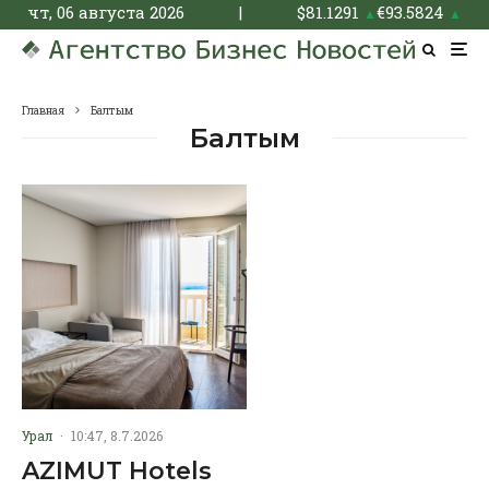
чт, 06 августа 2026
|
$
81.1291
€
93.5824
▲
▲
Главная
Балтым
Балтым
Урал
·
10:47, 8.7.2026
AZIMUT Hotels