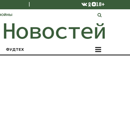
|
18+
ВОЙНЫ
ФУДТЕХ