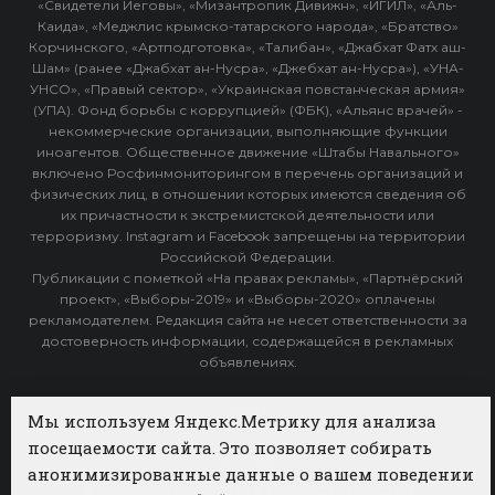
«Свидетели Иеговы», «Мизантропик Дивижн», «ИГИЛ», «Аль-
Каида», «Меджлис крымско-татарского народа», «Братство»
Корчинского, «Артподготовка», «Талибан», «Джабхат Фатх аш-
Шам» (ранее «Джабхат ан-Нусра», «Джебхат ан-Нусра»), «УНА-
УНСО», «Правый сектор», «Украинская повстанческая армия»
(УПА). Фонд борьбы с коррупцией» (ФБК), «Альянс врачей» -
некоммерческие организации, выполняющие функции
иноагентов. Общественное движение «Штабы Навального»
включено Росфинмониторингом в перечень организаций и
физических лиц, в отношении которых имеются сведения об
их причастности к экстремистской деятельности или
терроризму. Instagram и Facebook запрещены на территории
Российской Федерации.
Публикации с пометкой «На правах рекламы», «Партнёрский
проект», «Выборы-2019» и «Выборы-2020» оплачены
рекламодателем. Редакция сайта не несет ответственности за
достоверность информации, содержащейся в рекламных
объявлениях.
Архив
Мы используем Яндекс.Метрику для анализа
посещаемости сайта. Это позволяет собирать
Категории
анонимизированные данные о вашем поведении
ФОТОБАНК АГЕНТСТВА БИЗНЕС НОВОСТЕЙ