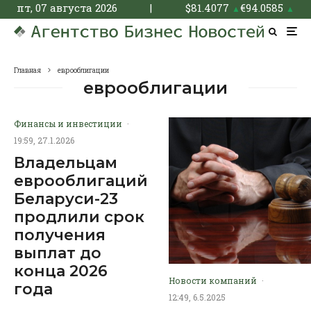
пт, 07 августа 2026
|
$
81.4077
€
94.0585
▲
▲
Главная
еврооблигации
еврооблигации
Финансы и инвестиции
·
19:59, 27.1.2026
Владельцам
еврооблигаций
Беларуси-23
продлили срок
получения
выплат до
конца 2026
Новости компаний
·
года
12:49, 6.5.2025