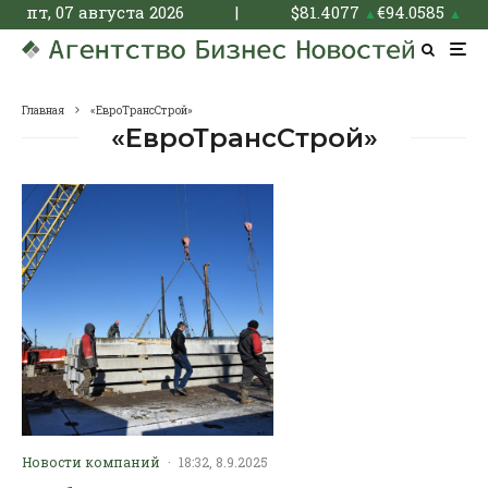
пт, 07 августа 2026
|
$
81.4077
€
94.0585
▲
▲
Главная
«ЕвроТрансСтрой»
«ЕвроТрансСтрой»
Новости компаний
·
18:32, 8.9.2025