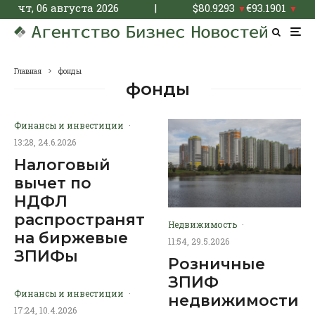
чт, 06 августа 2026
|
$
80.9293
€
93.1901
▼
▼
Главная
фонды
фонды
Финансы и инвестиции
·
13:28, 24.6.2026
Налоговый
вычет по
НДФЛ
распространят
Недвижимость
·
на биржевые
11:54, 29.5.2026
ЗПИФы
Розничные
ЗПИФ
Финансы и инвестиции
·
недвижимости
17:24, 10.4.2026