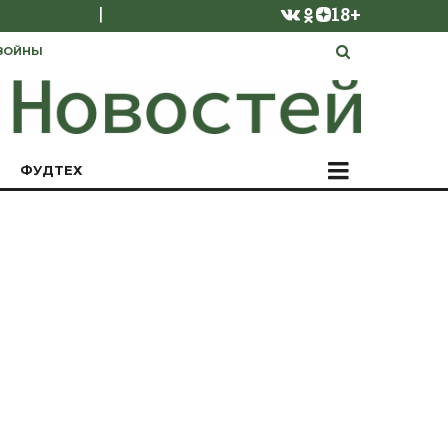
|
18+
ВОЙНЫ
ФУДТЕХ