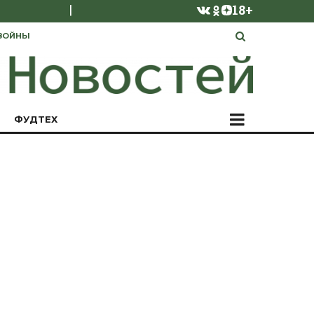
|
18+
ВОЙНЫ
ФУДТЕХ